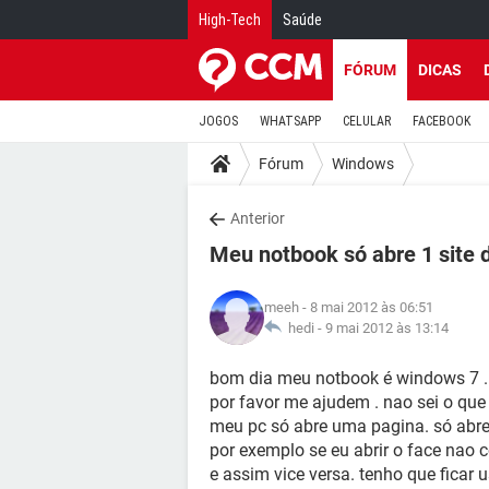
High-Tech
Saúde
FÓRUM
DICAS
JOGOS
WHATSAPP
CELULAR
FACEBOOK
Fórum
Windows
Anterior
Meu notbook só abre 1 site d
meeh
- 8 mai 2012 às 06:51
hedi -
9 mai 2012 às 13:14
bom dia meu notbook é windows 7 .
por favor me ajudem . nao sei o que 
meu pc só abre uma pagina. só abre
por exemplo se eu abrir o face nao 
e assim vice versa. tenho que ficar 