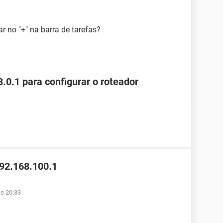
ar no "+" na barra de tarefas?
.0.1 para configurar o roteador
192.168.100.1
às 20:33