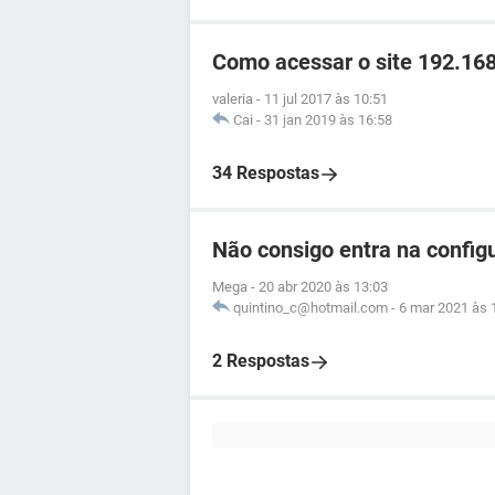
Como acessar o site 192.168
valeria
-
11 jul 2017 às 10:51
Cai
-
31 jan 2019 às 16:58
34 Respostas
Não consigo entra na confi
Mega
-
20 abr 2020 às 13:03
quintino_c@hotmail.com
-
6 mar 2021 às 
2 Respostas