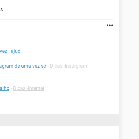
js
vez . ajud
tagram de uma vez só
-
Dicas -Instagram
balho
-
Dicas -Internet