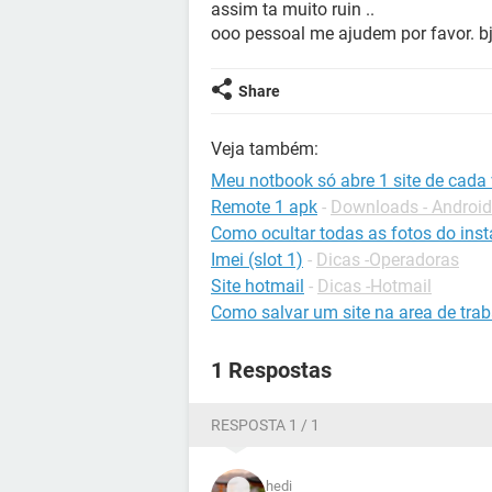
assim ta muito ruin ..
ooo pessoal me ajudem por favor. b
Share
Veja também:
Meu notbook só abre 1 site de cada 
Remote 1 apk
-
Downloads - Android
Como ocultar todas as fotos do ins
Imei (slot 1)
-
Dicas -Operadoras
Site hotmail
-
Dicas -Hotmail
Como salvar um site na area de tra
1 Respostas
RESPOSTA 1 / 1
hedi