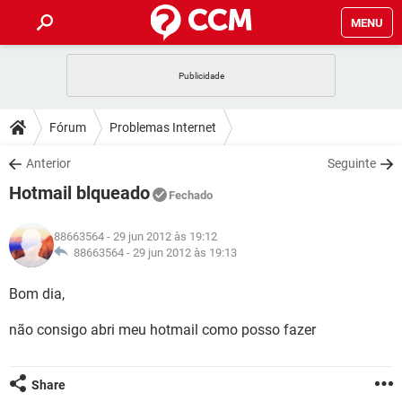
MENU
INÍCIO
JOGOS
WHATSAPP
DICAS
Fórum
Problemas Internet
CELULAR
FACEBOOK
JOGOS
WHATSAPP
DOWNLOADS
Anterior
Seguinte
OUTLOOK
EXCEL
CELULAR
FACEBOOK
Hotmail blqueado
INSTAGRAM
JOGOS
GMAIL
WHATSAPP
Fechado
FÓRUM
OUTLOOK
EXCEL
GUIA DE COMPRAS
CELULAR
FACEBOOK
88663564
- 29 jun 2012 às 19:12
INSTAGRAM
JOGOS
GMAIL
WHATSAPP
GLOSSÁRIO
88663564 -
29 jun 2012 às 19:13
OUTLOOK
EXCEL
GUIA DE COMPRAS
CELULAR
FACEBOOK
INSTAGRAM
JOGOS
GMAIL
WHATSAPP
Bom dia,
OUTLOOK
EXCEL
GUIA DE COMPRAS
CELULAR
FACEBOOK
não consigo abri meu hotmail como posso fazer
INSTAGRAM
GMAIL
OUTLOOK
EXCEL
GUIA DE COMPRAS
INSTAGRAM
GMAIL
Share