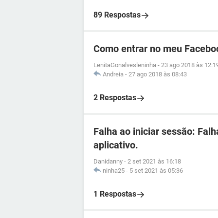
89 Respostas
Como entrar no meu Facebo
LenitaGonalvesleninha
-
23 ago 2018 às 12:1
Andreia
-
27 ago 2018 às 08:43
2 Respostas
Falha ao iniciar sessão: Fal
aplicativo.
Danidanny
-
2 set 2021 às 16:18
ninha25
-
5 set 2021 às 05:36
1 Respostas