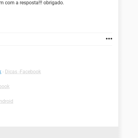
m com a resposta!!! obrigado.
k
-
Dicas -Facebook
book
ndroid