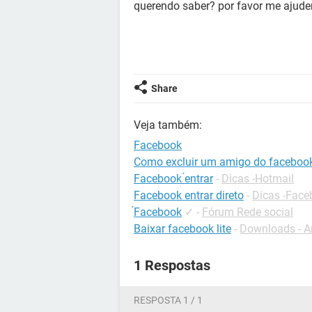
querendo saber? por favor me ajude
Share
Veja também:
Facebook
Como excluir um amigo do faceboo
Facebook ́entrar
-
Dicas -Hotmail
Facebook entrar direto
-
Dicas -Face
́Facebook
✓
-
Fórum Rede social
Baixar facebook lite
-
Downloads - A
1 Respostas
RESPOSTA 1 / 1