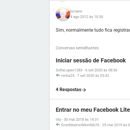
luciano
4 ago 2012 às 10:30
Sim, normalmente tudo fica registra
Conversas semelhantes
Iniciar sessão de Facebook
SofiaLopes1283
-
6 set 2020 às 08:36
ninha25
-
7 set 2020 às 05:42
4 Respostas
Entrar no meu Facebook Lite
rita
-
30 mai 2018 às 14:31
Eronildoeronildonildo76
-
25 mai 2019 às 0