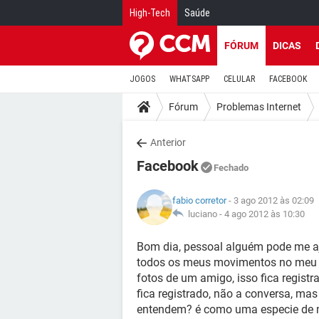
High-Tech
Saúde
FÓRUM
DICAS
JOGOS
WHATSAPP
CELULAR
FACEBOOK
Fórum
Problemas Internet
Anterior
Facebook
Fechado
fabio corretor
- 3 ago 2012 às 02:09
luciano -
4 ago 2012 às 10:30
Bom dia, pessoal alguém pode me aju
todos os meus movimentos no meu F
fotos de um amigo, isso fica regis
fica registrado, não a conversa, ma
entendem? é como uma especie de m