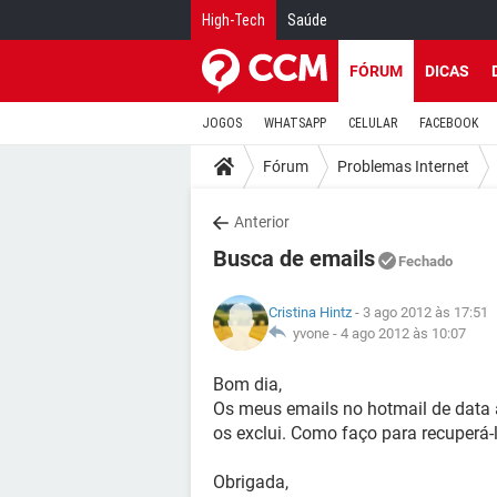
High-Tech
Saúde
FÓRUM
DICAS
JOGOS
WHATSAPP
CELULAR
FACEBOOK
Fórum
Problemas Internet
Anterior
Busca de emails
Fechado
Cristina Hintz
- 3 ago 2012 às 17:51
yvone -
4 ago 2012 às 10:07
Bom dia,
Os meus emails no hotmail de data 
os exclui. Como faço para recuperá-
Obrigada,