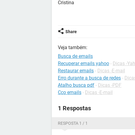
Cristina
Share
Veja também:
Busca de emails
Recuperar emails yahoo
-
Dicas -Ya
Restaurar emails
-
Dicas -E-mail
Erro durante a busca de redes
-
Dica
Atalho busca pdf
-
Dicas -PDF
Cco emails
-
Dicas -E-mail
1 Respostas
RESPOSTA 1 / 1