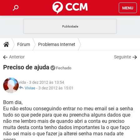
MENU
INÍCIO
JOGOS
WHATSAPP
DICAS
Fórum
Problemas Internet
CELULAR
FACEBOOK
JOGOS
WHATSAPP
DOWNLOADS
Anterior
Seguinte
OUTLOOK
EXCEL
CELULAR
FACEBOOK
Preciso de ajuda
INSTAGRAM
JOGOS
GMAIL
WHATSAPP
Fechado
FÓRUM
OUTLOOK
EXCEL
GUIA DE COMPRAS
CELULAR
FACEBOOK
vida
- 3 dez 2012 às 13:54
INSTAGRAM
JOGOS
GMAIL
WHATSAPP
GLOSSÁRIO
Viviae
-
3 dez 2012 às 15:01
OUTLOOK
EXCEL
GUIA DE COMPRAS
CELULAR
FACEBOOK
INSTAGRAM
JOGOS
GMAIL
WHATSAPP
Bom dia,
OUTLOOK
EXCEL
Eu não estou conseguindo entrar no meu email sei a senha
GUIA DE COMPRAS
CELULAR
FACEBOOK
tudo so que pede para que eu preencha alguns dados que
INSTAGRAM
GMAIL
não me lembro mais de quando abri a conta eu preciso
OUTLOOK
EXCEL
GUIA DE COMPRAS
muita desta conta tenho dados importantes la o que faço
INSTAGRAM
GMAIL
não sei mais o que fazer ja alterei senha mas nada ate
agora....