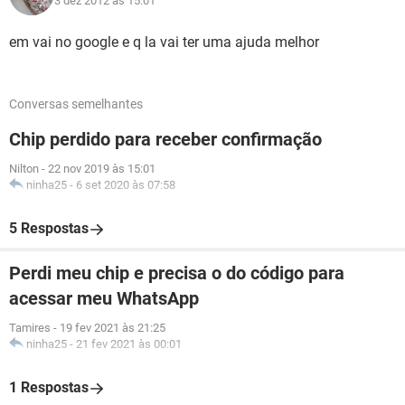
3 dez 2012 às 15:01
em vai no google e q la vai ter uma ajuda melhor
Conversas semelhantes
Chip perdido para receber confirmação
Nilton
-
22 nov 2019 às 15:01
ninha25
-
6 set 2020 às 07:58
5 Respostas
Perdi meu chip e precisa o do código para
acessar meu WhatsApp
Tamires
-
19 fev 2021 às 21:25
ninha25
-
21 fev 2021 às 00:01
1 Respostas