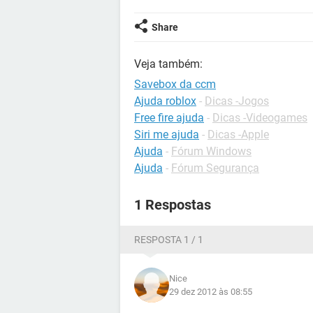
Share
Veja também:
Savebox da ccm
Ajuda roblox
-
Dicas -Jogos
Free fire ajuda
-
Dicas -Videogames
Siri me ajuda
-
Dicas -Apple
Ajuda
-
Fórum Windows
Ajuda
-
Fórum Segurança
1 Respostas
RESPOSTA 1 / 1
Nice
29 dez 2012 às 08:55