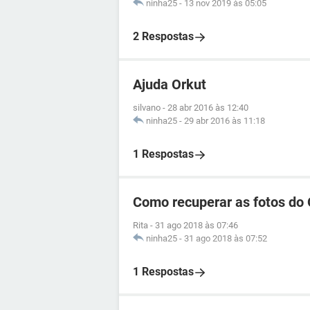
ninha25
-
13 nov 2019 às 05:05
2 Respostas
Ajuda Orkut
silvano
-
28 abr 2016 às 12:40
ninha25
-
29 abr 2016 às 11:18
1 Respostas
Como recuperar as fotos do 
Rita
-
31 ago 2018 às 07:46
ninha25
-
31 ago 2018 às 07:52
1 Respostas