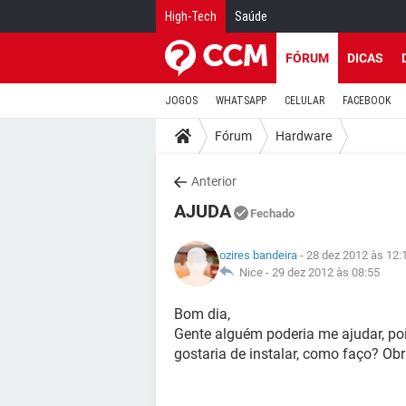
High-Tech
Saúde
FÓRUM
DICAS
JOGOS
WHATSAPP
CELULAR
FACEBOOK
Fórum
Hardware
Anterior
AJUDA
Fechado
ozires bandeira
- 28 dez 2012 às 12:
Nice -
29 dez 2012 às 08:55
Bom dia,
Gente alguém poderia me ajudar, p
gostaria de instalar, como faço? Ob