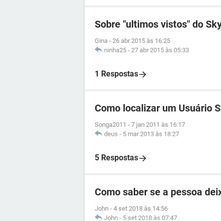
Sobre "ultimos vistos" do Sk
Gina
-
26 abr 2015 às 16:25
ninha25
-
27 abr 2015 às 05:33
1 Respostas
Como localizar um Usuário 
Songa2011
-
7 jan 2011 às 16:17
deus
-
5 mar 2013 às 18:27
5 Respostas
Como saber se a pessoa dei
John
-
4 set 2018 às 14:56
John
-
5 set 2018 às 07:47