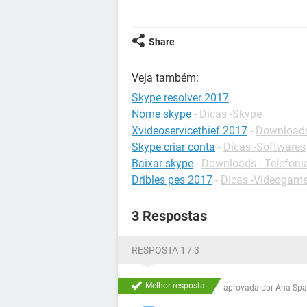
Share
Veja também:
Skype resolver 2017
Nome skype
-
Dicas -Skype
Xvideoservicethief 2017
-
Downloads
Skype criar conta
-
Dicas -Softwares
Baixar skype
-
Downloads - Telefoni
Dribles pes 2017
-
Dicas -Videogam
3 Respostas
RESPOSTA 1 / 3
Melhor resposta
aprovada por
Ana Spa