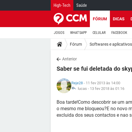
High-Tech
Saúde
FÓRUM
DICAS
JOGOS
WHATSAPP
CELULAR
FACEBOOK
Fórum
Softwares e aplicativos
Anterior
Saber se fui deletada do sky
Reje28
- 11 fev 2013 às 14:00
lucas -
13 fev 2018 às 01:16
Boa tarde!Como descobrir se um ami
o mesmo me bloqueou?E no novo men
excluida dos seus contactos e nao 