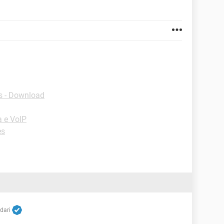
 - Download
a e VoIP
es
dari