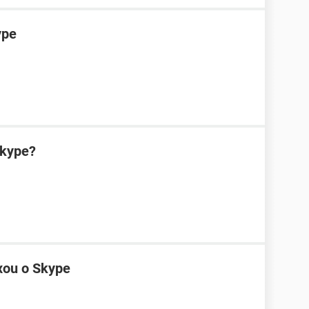
ype
Skype?
xou o Skype