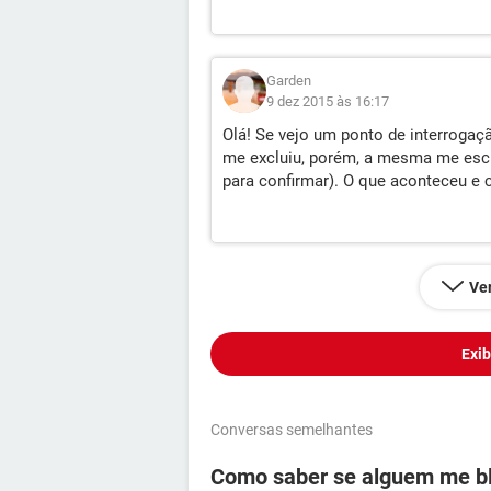
Garden
9 dez 2015 às 16:17
Olá! Se vejo um ponto de interrogaç
me excluiu, porém, a mesma me escre
para confirmar). O que aconteceu e 
Ver
Exib
Conversas semelhantes
Como saber se alguem me b