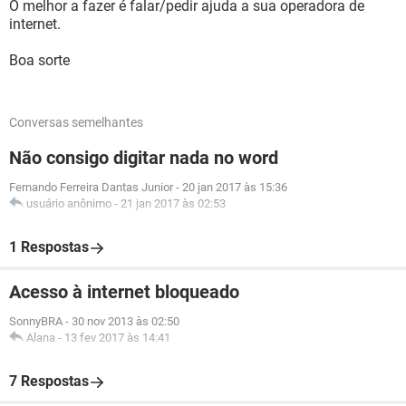
O melhor a fazer é falar/pedir ajuda a sua operadora de
internet.
Boa sorte
Conversas semelhantes
Não consigo digitar nada no word
Fernando Ferreira Dantas Junior
-
20 jan 2017 às 15:36
usuário anônimo
-
21 jan 2017 às 02:53
1 Respostas
Acesso à internet bloqueado
SonnyBRA
-
30 nov 2013 às 02:50
Alana
-
13 fev 2017 às 14:41
7 Respostas