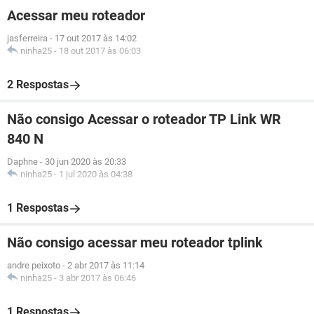
Acessar meu roteador
jasferreira
-
17 out 2017 às 14:02
ninha25
-
18 out 2017 às 06:03
2 Respostas
Não consigo Acessar o roteador TP Link WR
840 N
Daphne
-
30 jun 2020 às 20:33
ninha25
-
1 jul 2020 às 04:38
1 Respostas
Não consigo acessar meu roteador tplink
andre peixoto
-
2 abr 2017 às 11:14
ninha25
-
3 abr 2017 às 06:46
1 Respostas