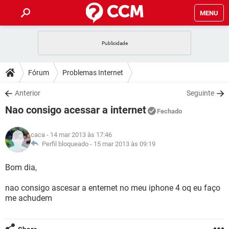
MENU
INÍCIO
JOGOS
WHATSAPP
DICAS
Fórum
Problemas Internet
CELULAR
FACEBOOK
JOGOS
WHATSAPP
DOWNLOADS
Anterior
Seguinte
OUTLOOK
EXCEL
CELULAR
FACEBOOK
Nao consigo acessar a internet
INSTAGRAM
JOGOS
GMAIL
WHATSAPP
Fechado
FÓRUM
OUTLOOK
EXCEL
GUIA DE COMPRAS
CELULAR
FACEBOOK
caca
- 14 mar 2013 às 17:46
INSTAGRAM
JOGOS
GMAIL
WHATSAPP
GLOSSÁRIO
Perfil bloqueado -
15 mar 2013 às 09:19
OUTLOOK
EXCEL
GUIA DE COMPRAS
CELULAR
FACEBOOK
INSTAGRAM
JOGOS
GMAIL
WHATSAPP
Bom dia,
OUTLOOK
EXCEL
GUIA DE COMPRAS
CELULAR
FACEBOOK
nao consigo ascesar a enternet no meu iphone 4 oq eu faço
INSTAGRAM
GMAIL
me achudem
OUTLOOK
EXCEL
GUIA DE COMPRAS
INSTAGRAM
GMAIL