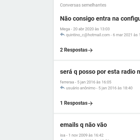
Conversas semelhantes
Não consigo entra na confi
Mega
-
20 abr 2020 às 13:03
quintino_c@hotmail.com
-
6 mar 2021 às 
2 Respostas
será q posso por esta radio 
ferreraa
-
5 jan 2016 às 16:05
usuário anônimo
-
5 jan 2016 às 18:40
1 Respostas
emails q não vão
isa
-
1 nov 2009 às 16:42