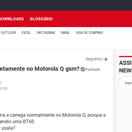
DOWNLOADS
GLOSSÁRIO
OUTLOOK
EXCEL
INSTAGRAM
GMAIL
GUIA DE COMPRAS
Seguinte
ASS
rretamente no Motorola Q gsm?
NEW
Fechado
17
20:29
iona e carrega normalmente no Motorola Q, porque a
dendio uma BT60
 usala?