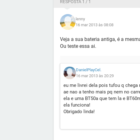
RESPOSTA 1 / 1
lenny
16 mar 2013 às 08:08
Veja a sua bateria antiga, é a mesm
Ou teste essa ai.
DanielPlayCel.
16 mar 2013 às 20:29
eu me livrei dela pois tufou q chega
ae nao a tenho mais pq nem no carreg
ela e uma BT50a que tem la e BT60ma
ela funciona!
Obrigado linda!