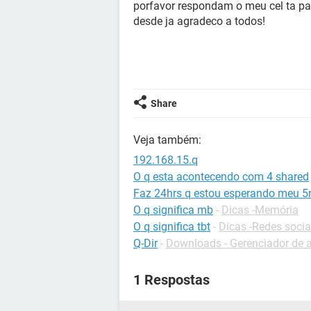
porfavor respondam o meu cel ta pa
desde ja agradeco a todos!
Share
Veja também:
192.168.15.q
O q esta acontecendo com 4 shared
Faz 24hrs q estou esperando meu 5
O q significa mb
-
Dicas -Memória
O q significa tbt
-
Dicas -Redes socia
Q-Dir
-
Downloads - Gerenciador de 
1 Respostas