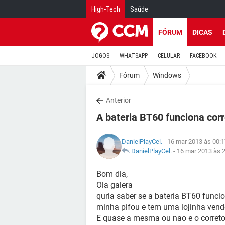
High-Tech
Saúde
FÓRUM
DICAS
JOGOS
WHATSAPP
CELULAR
FACEBOOK
Fórum
Windows
Anterior
A bateria BT60 funciona co
DanielPlayCel.
- 16 mar 2013 às 00:
DanielPlayCel.
-
16 mar 2013 às 
Bom dia,
Ola galera
quria saber se a bateria BT60 func
minha pifou e tem uma lojinha ven
E quase a mesma ou nao e o correto