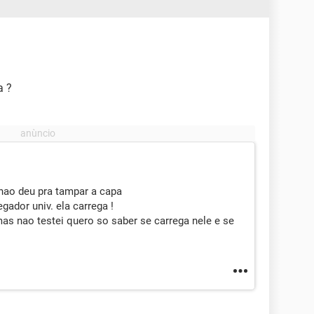
a ?
 nao deu pra tampar a capa
ador univ. ela carrega !
s nao testei quero so saber se carrega nele e se