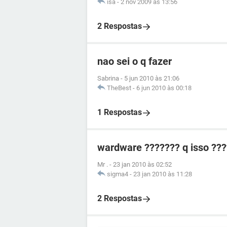
isa
-
2 nov 2009 às 13:56
2 Respostas
nao sei o q fazer
Sabrina
-
5 jun 2010 às 21:06
TheBest
-
6 jun 2010 às 00:18
1 Respostas
wardware ??????? q isso ??
Mr .
-
23 jan 2010 às 02:52
sigma4
-
23 jan 2010 às 11:28
2 Respostas