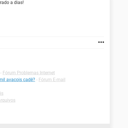
rado a dias!
-
Fórum Problemas Internet
mil avacois cadê?
-
Fórum E-mail
is
arquivos