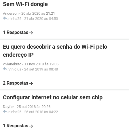
Sem Wi-Fi dongle
Anderson
-
20 abr 2020 às 21:21
ninha25
-
21 abr 2020 às 04:50
1 Respostas
Eu quero descobrir a senha do Wi-Fi pelo
endereço IP
vivianebrito
-
11 nov 2018 às 19:05
Vinicius
-
24 set 2019 às 08:48
2 Respostas
Configurar internet no celular sem chip
Dayfer
-
25 out 2018 às 20:26
ninha25
-
26 out 2018 às 04:22
1 Respostas