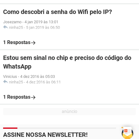
Como descobri a senha do Wifi pelo IP?
Josezamo
-
4 jan 2019 às 13:01
ninha25
-
5 jan 2019 às 06:50
1 Respostas
Estou sem sinal no chip e preciso do código do
WhatsApp
Vinicius
-
4 dez 2016 às 05:03
ninha25
-
4 dez 2016 às 06:11
1 Respostas
ASSINE NOSSA NEWSLETTER!