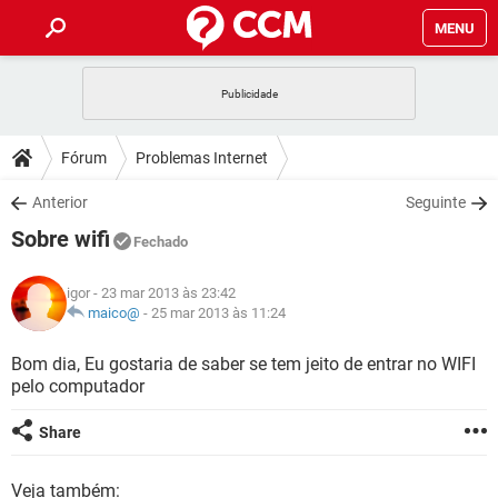
MENU
INÍCIO
JOGOS
WHATSAPP
DICAS
Fórum
Problemas Internet
CELULAR
FACEBOOK
JOGOS
WHATSAPP
DOWNLOADS
Anterior
Seguinte
OUTLOOK
EXCEL
CELULAR
FACEBOOK
Sobre wifi
INSTAGRAM
JOGOS
GMAIL
WHATSAPP
Fechado
FÓRUM
OUTLOOK
EXCEL
GUIA DE COMPRAS
CELULAR
FACEBOOK
igor
- 23 mar 2013 às 23:42
INSTAGRAM
JOGOS
GMAIL
WHATSAPP
GLOSSÁRIO
maico@
-
25 mar 2013 às 11:24
OUTLOOK
EXCEL
GUIA DE COMPRAS
CELULAR
FACEBOOK
INSTAGRAM
JOGOS
GMAIL
WHATSAPP
Bom dia, Eu gostaria de saber se tem jeito de entrar no WIFI
OUTLOOK
EXCEL
pelo computador
GUIA DE COMPRAS
CELULAR
FACEBOOK
INSTAGRAM
GMAIL
OUTLOOK
EXCEL
Share
GUIA DE COMPRAS
INSTAGRAM
GMAIL
Veja também: