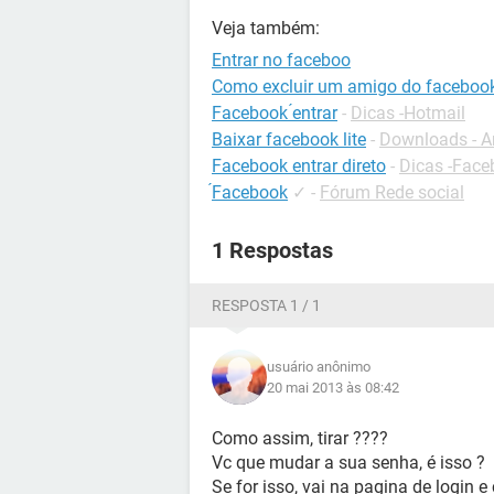
Veja também:
Entrar no faceboo
Como excluir um amigo do faceboo
Facebook ́entrar
-
Dicas -Hotmail
Baixar facebook lite
-
Downloads - A
Facebook entrar direto
-
Dicas -Face
́Facebook
✓
-
Fórum Rede social
1 Respostas
RESPOSTA 1 / 1
usuário anônimo
20 mai 2013 às 08:42
Como assim, tirar ????
Vc que mudar a sua senha, é isso ?
Se for isso, vai na pagina de login e