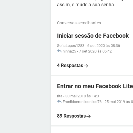
assim, é mude a sua senha.
Conversas semelhantes
Iniciar sessão de Facebook
SofiaLopes1283
-
6 set 2020 às 08:36
ninha25
-
7 set 2020 às 05:42
4 Respostas
Entrar no meu Facebook Lite
rita
-
30 mai 2018 às 14:31
Eronildoeronildonildo76
-
25 mai 2019 às 0
89 Respostas