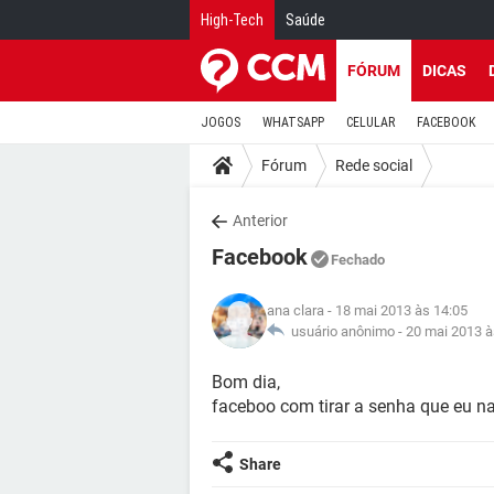
High-Tech
Saúde
FÓRUM
DICAS
JOGOS
WHATSAPP
CELULAR
FACEBOOK
Fórum
Rede social
Anterior
Facebook
Fechado
ana clara
- 18 mai 2013 às 14:05
usuário anônimo -
20 mai 2013 à
Bom dia,
faceboo com tirar a senha que eu n
Share