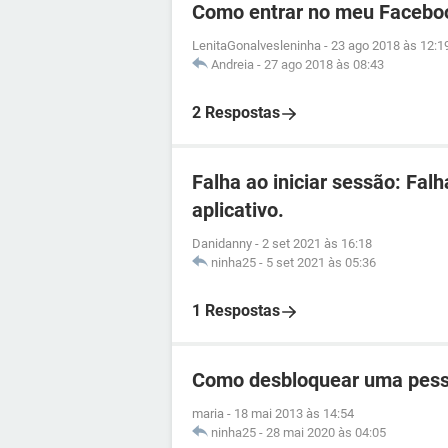
Como entrar no meu Facebo
LenitaGonalvesleninha
-
23 ago 2018 às 12:1
Andreia
-
27 ago 2018 às 08:43
2 Respostas
Falha ao iniciar sessão: Fal
aplicativo.
Danidanny
-
2 set 2021 às 16:18
ninha25
-
5 set 2021 às 05:36
1 Respostas
Como desbloquear uma pess
maria
-
18 mai 2013 às 14:54
ninha25
-
28 mai 2020 às 04:05