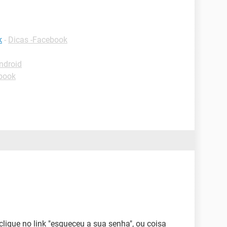
k
-
Dicas -Facebook
ndroid
book
 clique no link "esqueceu a sua senha", ou coisa