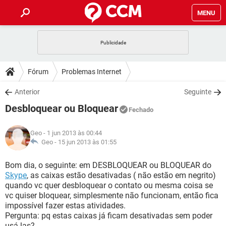
MENU
INÍCIO
JOGOS
WHATSAPP
DICAS
Fórum
Problemas Internet
CELULAR
FACEBOOK
JOGOS
WHATSAPP
DOWNLOADS
Anterior
Seguinte
OUTLOOK
EXCEL
CELULAR
FACEBOOK
Desbloquear ou Bloquear
INSTAGRAM
JOGOS
GMAIL
WHATSAPP
Fechado
FÓRUM
OUTLOOK
EXCEL
GUIA DE COMPRAS
CELULAR
FACEBOOK
Geo
- 1 jun 2013 às 00:44
INSTAGRAM
JOGOS
GMAIL
WHATSAPP
GLOSSÁRIO
Geo -
15 jun 2013 às 01:55
OUTLOOK
EXCEL
GUIA DE COMPRAS
CELULAR
FACEBOOK
INSTAGRAM
JOGOS
GMAIL
WHATSAPP
Bom dia, o seguinte: em DESBLOQUEAR ou BLOQUEAR do
OUTLOOK
EXCEL
Skype
, as caixas estão desativadas ( não estão em negrito)
GUIA DE COMPRAS
CELULAR
FACEBOOK
quando vc quer desbloquear o contato ou mesma coisa se
INSTAGRAM
GMAIL
vc quiser bloquear, simplesmente não funcionam, então fica
OUTLOOK
EXCEL
GUIA DE COMPRAS
impossível fazer estas atividades.
INSTAGRAM
GMAIL
Pergunta: pq estas caixas já ficam desativadas sem poder
usá-las?