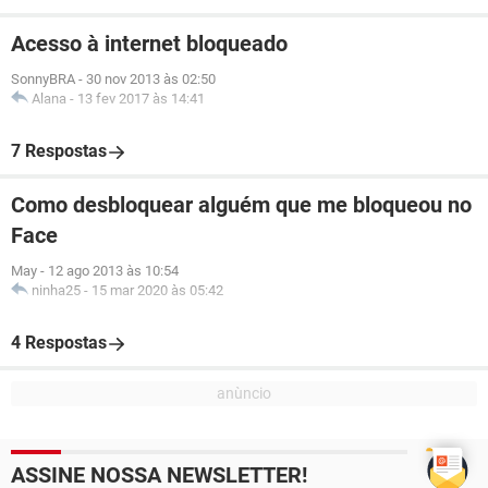
Acesso à internet bloqueado
SonnyBRA
-
30 nov 2013 às 02:50
Alana
-
13 fev 2017 às 14:41
7 Respostas
Como desbloquear alguém que me bloqueou no
Face
May
-
12 ago 2013 às 10:54
ninha25
-
15 mar 2020 às 05:42
4 Respostas
ASSINE NOSSA NEWSLETTER!