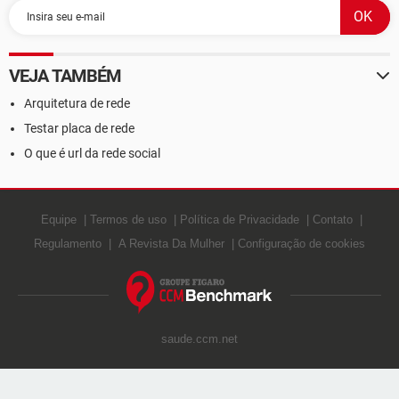
VEJA TAMBÉM
Arquitetura de rede
Testar placa de rede
O que é url da rede social
Equipe
Termos de uso
Política de Privacidade
Contato
Regulamento
A Revista Da Mulher
Configuração de cookies
saude.ccm.net