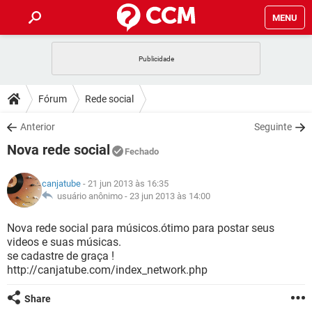
MENU
INÍCIO
JOGOS
WHATSAPP
DICAS
Fórum
Rede social
CELULAR
FACEBOOK
JOGOS
WHATSAPP
DOWNLOADS
Anterior
Seguinte
OUTLOOK
EXCEL
CELULAR
FACEBOOK
Nova rede social
INSTAGRAM
JOGOS
GMAIL
WHATSAPP
Fechado
FÓRUM
OUTLOOK
EXCEL
GUIA DE COMPRAS
CELULAR
FACEBOOK
canjatube
- 21 jun 2013 às 16:35
INSTAGRAM
JOGOS
GMAIL
WHATSAPP
GLOSSÁRIO
usuário anônimo -
23 jun 2013 às 14:00
OUTLOOK
EXCEL
GUIA DE COMPRAS
CELULAR
FACEBOOK
INSTAGRAM
JOGOS
GMAIL
WHATSAPP
Nova rede social para músicos.ótimo para postar seus
OUTLOOK
EXCEL
videos e suas músicas.
GUIA DE COMPRAS
CELULAR
FACEBOOK
se cadastre de graça !
INSTAGRAM
GMAIL
http://canjatube.com/index_network.php
OUTLOOK
EXCEL
GUIA DE COMPRAS
INSTAGRAM
GMAIL
Share