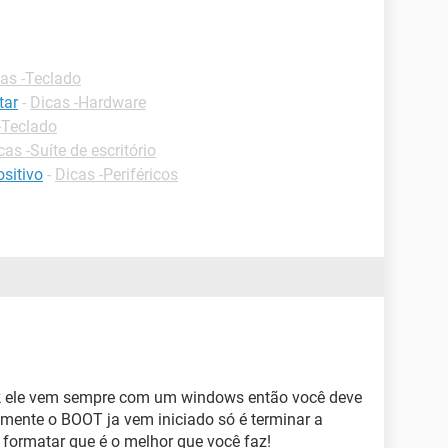
as -Teclado
tar
-
Dicas -Hardware
-Teclado
cas -Suíte de escritório
sitivo
-
Dicas -Periféricos
 ele vem sempre com um windows então você deve
lmente o BOOT ja vem iniciado só é terminar a
 formatar que é o melhor que você faz!