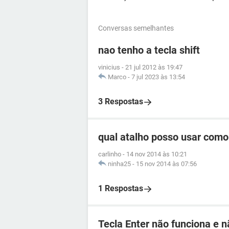
Conversas semelhantes
nao tenho a tecla shift
vinicius
-
21 jul 2012 às 19:47
Marco
-
7 jul 2023 às 13:54
3 Respostas
qual atalho posso usar como
carlinho
-
14 nov 2014 às 10:21
ninha25
-
15 nov 2014 às 07:56
1 Respostas
Tecla Enter não funciona e n