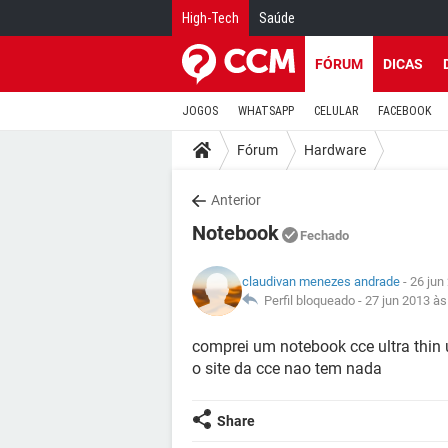
High-Tech
Saúde
FÓRUM
DICAS
JOGOS
WHATSAPP
CELULAR
FACEBOOK
Fórum
Hardware
Anterior
Notebook
Fechado
claudivan menezes andrade
- 26 jun
Perfil bloqueado -
27 jun 2013 às
comprei um notebook cce ultra thin 
o site da cce nao tem nada
Share