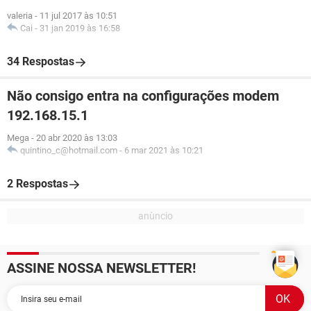
valeria
-
11 jul 2017 às 10:51
Cai
-
31 jan 2019 às 16:58
34 Respostas
Não consigo entra na configurações modem
192.168.15.1
Mega
-
20 abr 2020 às 13:03
quintino_c@hotmail.com
-
6 mar 2021 às 10:21
2 Respostas
ASSINE NOSSA NEWSLETTER!