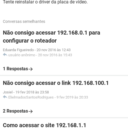
Tente reinstalar o driver da placa de vídeo.
Conversas semelhantes
Não consigo acessar 192.168.0.1 para
configurar o roteador
Eduarda Figueiredo
-
20 nov 2016 às 12:43
usuário anônimo
-
20 nov 2016 às 15:43
1 Respostas
Não consigo acessar o link 192.168.100.1
Josiel
-
19 fev 2018 às 23:58
ElielmadosSantosRodrigues
-
9 fev 2019 às 20:33
2 Respostas
Como acessar o site 192.168.1.1