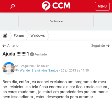
MENU
INÍCIO
JOGOS
WHATSAPP
DICAS
Fórum
Windows
CELULAR
FACEBOOK
JOGOS
WHATSAPP
DOWNLOADS
Anterior
Seguinte
OUTLOOK
EXCEL
CELULAR
FACEBOOK
Ajuda !!!!!!!!1
INSTAGRAM
JOGOS
GMAIL
WHATSAPP
Fechado
FÓRUM
OUTLOOK
EXCEL
GUIA DE COMPRAS
CELULAR
FACEBOOK
sa
- 25 jul 2013 às 05:42
INSTAGRAM
JOGOS
GMAIL
WHATSAPP
GLOSSÁRIO
Wander Sfalsin dos Santos
-
25 jul 2013 às 11:50
OUTLOOK
EXCEL
GUIA DE COMPRAS
CELULAR
FACEBOOK
INSTAGRAM
JOGOS
GMAIL
WHATSAPP
Bom dia, então , eu acabei excluindo um programa do meu
OUTLOOK
EXCEL
pc , reiniciou e a tela ficou enorme e a cor ficou meio escura ,
GUIA DE COMPRAS
CELULAR
FACEBOOK
as cores mudaram , ja entrei em propriedades pra arrumar e
INSTAGRAM
GMAIL
nem isso adianta , estou desesperada para arrumar .
OUTLOOK
EXCEL
GUIA DE COMPRAS
INSTAGRAM
GMAIL