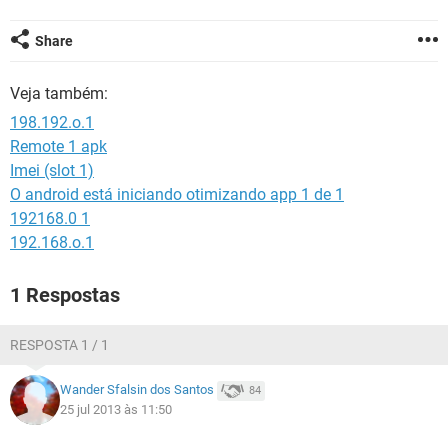
GUIA DE COMPRAS
Share
Veja também:
198.192.o.1
Remote 1 apk
Imei (slot 1)
O android está iniciando otimizando app 1 de 1
192168.0 1
192.168.o.1
1 Respostas
RESPOSTA 1 / 1
Wander Sfalsin dos Santos
84
25 jul 2013 às 11:50