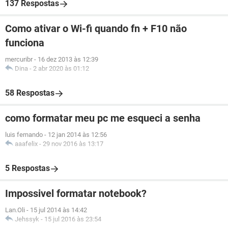
137 Respostas
Como ativar o Wi-fi quando fn + F10 não
funciona
mercuribr
-
16 dez 2013 às 12:39
Dina
-
2 abr 2020 às 01:12
58 Respostas
como formatar meu pc me esqueci a senha
luis fernando
-
12 jan 2014 às 12:56
aaafelix
-
29 nov 2016 às 13:17
5 Respostas
Impossivel formatar notebook?
Lan.Oli
-
15 jul 2014 às 14:42
Jehssyk
-
15 jul 2016 às 23:54