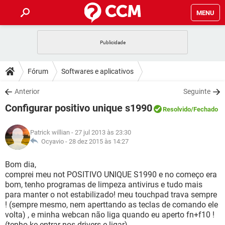
MENU
INÍCIO
JOGOS
WHATSAPP
DICAS
Fórum
Softwares e aplicativos
CELULAR
FACEBOOK
JOGOS
WHATSAPP
DOWNLOADS
Anterior
Seguinte
OUTLOOK
EXCEL
CELULAR
FACEBOOK
Configurar positivo unique s1990
INSTAGRAM
JOGOS
GMAIL
WHATSAPP
Resolvido
/Fechado
FÓRUM
OUTLOOK
EXCEL
GUIA DE COMPRAS
CELULAR
FACEBOOK
Patrick willian
- 27 jul 2013 às 23:30
INSTAGRAM
JOGOS
GMAIL
WHATSAPP
GLOSSÁRIO
Ocyavio -
28 dez 2015 às 14:27
OUTLOOK
EXCEL
GUIA DE COMPRAS
CELULAR
FACEBOOK
INSTAGRAM
JOGOS
GMAIL
WHATSAPP
Bom dia,
OUTLOOK
EXCEL
comprei meu not POSITIVO UNIQUE S1990 e no começo era
GUIA DE COMPRAS
CELULAR
FACEBOOK
bom, tenho programas de limpeza antivirus e tudo mais
INSTAGRAM
GMAIL
para manter o not estabilizado! meu touchpad trava sempre
OUTLOOK
EXCEL
GUIA DE COMPRAS
! (sempre mesmo, nem aperttando as teclas de comando ele
INSTAGRAM
GMAIL
volta) , e minha webcan não liga quando eu aperto fn+f10 !
(tenho ke entrar nos drivers e ligar)