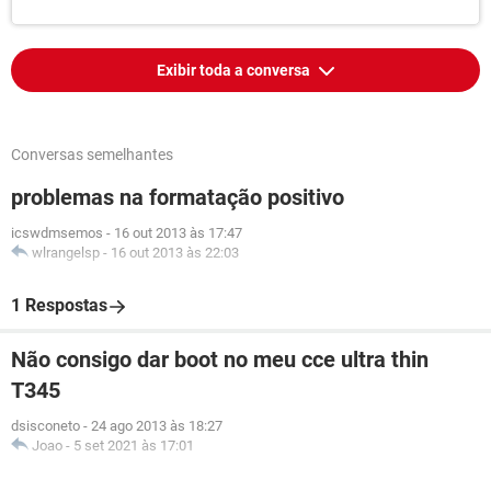
Exibir toda a conversa
Conversas semelhantes
problemas na formatação positivo
icswdmsemos
-
16 out 2013 às 17:47
wlrangelsp
-
16 out 2013 às 22:03
1 Respostas
Não consigo dar boot no meu cce ultra thin
T345
dsisconeto
-
24 ago 2013 às 18:27
Joao
-
5 set 2021 às 17:01