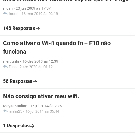
mush
-
20 jun 2009 às 17:37
Israel
-
16 mar 2019 às 03:18
143 Respostas
Como ativar o Wi-fi quando fn + F10 não
funciona
mercuribr
-
16 dez 2013 às 12:39
Dina
-
2 abr 2020 às 01:12
58 Respostas
Não consigo ativar meu wifi.
MaysaKauling
-
15 jul 2014 às 23:51
ninha25
-
16 jul 2014 às 06:44
1 Respostas