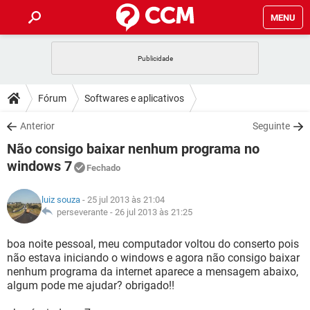
MENU
INÍCIO
JOGOS
WHATSAPP
DICAS
Fórum
Softwares e aplicativos
CELULAR
FACEBOOK
JOGOS
WHATSAPP
DOWNLOADS
Anterior
Seguinte
OUTLOOK
EXCEL
CELULAR
FACEBOOK
Não consigo baixar nenhum programa no
INSTAGRAM
JOGOS
GMAIL
WHATSAPP
FÓRUM
OUTLOOK
EXCEL
windows 7
Fechado
GUIA DE COMPRAS
CELULAR
FACEBOOK
INSTAGRAM
JOGOS
GMAIL
WHATSAPP
GLOSSÁRIO
OUTLOOK
EXCEL
luiz souza
- 25 jul 2013 às 21:04
GUIA DE COMPRAS
CELULAR
FACEBOOK
perseverante -
26 jul 2013 às 21:25
INSTAGRAM
JOGOS
GMAIL
WHATSAPP
OUTLOOK
EXCEL
boa noite pessoal, meu computador voltou do conserto pois
GUIA DE COMPRAS
CELULAR
FACEBOOK
INSTAGRAM
GMAIL
não estava iniciando o windows e agora não consigo baixar
OUTLOOK
EXCEL
nenhum programa da internet aparece a mensagem abaixo,
GUIA DE COMPRAS
algum pode me ajudar? obrigado!!
INSTAGRAM
GMAIL