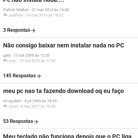
Patrick Walker
-
21 mar 2014 às 16:08
aaafelix
-
24 mar 2014 às 19:32
3 Respostas
Não consigo baixar nem instalar nada no PC
gabi
-
13 out 2009 às 12:26
joao
-
12 out 2019 às 12:50
145 Respostas
meu pc nao ta fazendo download oq eu faço
mi ajudem
-
4 jul 2009 às 18:35
kjnrd
-
6 mai 2017 às 19:33
53 Respostas
Meu teclado não funciona depois que o PC liga