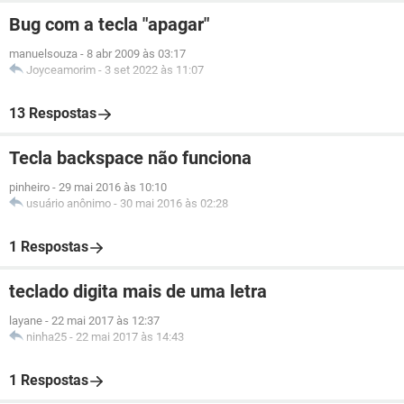
Bug com a tecla "apagar"
manuelsouza
-
8 abr 2009 às 03:17
Joyceamorim
-
3 set 2022 às 11:07
13 Respostas
Tecla backspace não funciona
pinheiro
-
29 mai 2016 às 10:10
usuário anônimo
-
30 mai 2016 às 02:28
1 Respostas
teclado digita mais de uma letra
layane
-
22 mai 2017 às 12:37
ninha25
-
22 mai 2017 às 14:43
1 Respostas