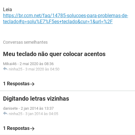
Leia
https://br.ccm.net/faq/14785-solucoes-para-problemas-de-
teclado#q=solu%E7%F5es+teclado&cur=1&url=%2F
Conversas semelhantes
Meu teclado não quer colocar acentos
Mikai46
-
2 mai 2020 às 08:36
ninha25
-
3 mai 2020 às 04:50
1 Respostas
Digitando letras vizinhas
danisete
-
2 jan 2014 às 13:37
ninha25
-
3 jan 2014 às 04:05
1 Respostas