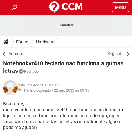
MENU
INÍCIO
JOGOS
WHATSAPP
DICAS
Fórum
Hardware
CELULAR
FACEBOOK
JOGOS
WHATSAPP
DOWNLOADS
Anterior
Seguinte
OUTLOOK
EXCEL
CELULAR
FACEBOOK
Notebookvr410 teclado nao funciona algumas
INSTAGRAM
JOGOS
GMAIL
WHATSAPP
FÓRUM
OUTLOOK
EXCEL
letras
Fechado
GUIA DE COMPRAS
CELULAR
FACEBOOK
INSTAGRAM
JOGOS
GMAIL
WHATSAPP
GLOSSÁRIO
OUTLOOK
EXCEL
guto
- 21 ago 2013 às 17:26
GUIA DE COMPRAS
CELULAR
FACEBOOK
Perfil bloqueado -
22 ago 2013 às 09:10
INSTAGRAM
JOGOS
GMAIL
WHATSAPP
OUTLOOK
EXCEL
Boa tarde,
GUIA DE COMPRAS
CELULAR
FACEBOOK
INSTAGRAM
GMAIL
meu teclado do notebook vr410 nao funciona as letras ao
OUTLOOK
EXCEL
ligar, e começa a funcionar algumas com o tempo, oq eu
GUIA DE COMPRAS
faço para funcionar todas as letras normalmente alguem
INSTAGRAM
GMAIL
pode me ajudar?