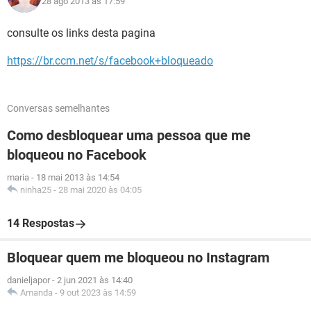
28 ago 2013 às 17:59
consulte os links desta pagina
https://br.ccm.net/s/facebook+bloqueado
Conversas semelhantes
Como desbloquear uma pessoa que me
bloqueou no Facebook
maria
-
18 mai 2013 às 14:54
ninha25
-
28 mai 2020 às 04:05
14 Respostas
Bloquear quem me bloqueou no Instagram
danieljapor
-
2 jun 2021 às 14:40
Amanda
-
9 out 2023 às 14:59