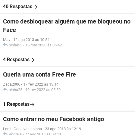
40 Respostas
Como desbloquear alguém que me bloqueou no
Face
May
-
12 ago 2013 às 10:54
ninha25
-
15 mar 2020 às 05:42
4 Respostas
Queria uma conta Free Fire
Zaca2006
-
17 fev 2022 às 13:14
ninha25
-
19 fev 2022 às 05:50
1 Respostas
Como entrar no meu Facebook antigo
LenitaGonalvesleninha
-
23 ago 2018 às 12:19
Andreia
-
27 ago 2018 às 08:43