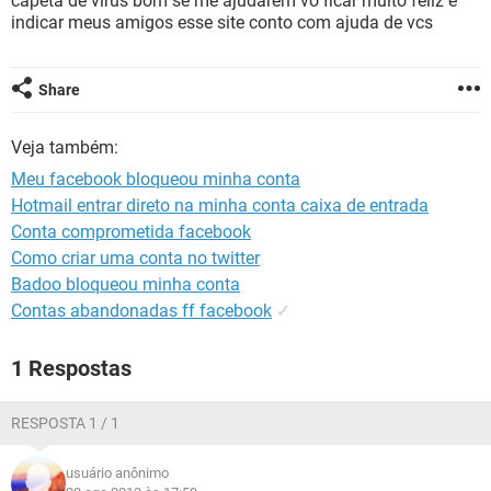
capeta de virus bom se me ajudarem vo ficar muito feliz e
GUIA DE COMPRAS
indicar meus amigos esse site conto com ajuda de vcs
Share
Veja também:
Meu facebook bloqueou minha conta
Hotmail entrar direto na minha conta caixa de entrada
Conta comprometida facebook
Como criar uma conta no twitter
Badoo bloqueou minha conta
Contas abandonadas ff facebook
✓
1 Respostas
RESPOSTA 1 / 1
usuário anônimo