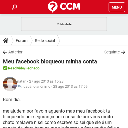
MENU
INÍCIO
JOGOS
WHATSAPP
DICAS
Fórum
Rede social
CELULAR
FACEBOOK
JOGOS
WHATSAPP
DOWNLOADS
Anterior
Seguinte
OUTLOOK
EXCEL
CELULAR
FACEBOOK
Meu facebook bloqueou minha conta
INSTAGRAM
JOGOS
GMAIL
WHATSAPP
FÓRUM
OUTLOOK
EXCEL
Resolvido
/Fechado
GUIA DE COMPRAS
CELULAR
FACEBOOK
INSTAGRAM
JOGOS
GMAIL
WHATSAPP
GLOSSÁRIO
OUTLOOK
natan
- 27 ago 2013 às 15:28
EXCEL
GUIA DE COMPRAS
CELULAR
FACEBOOK
usuário anônimo -
28 ago 2013 às 17:59
INSTAGRAM
JOGOS
GMAIL
WHATSAPP
OUTLOOK
EXCEL
Bom dia,
GUIA DE COMPRAS
CELULAR
FACEBOOK
INSTAGRAM
GMAIL
me ajudem por favo n aguento mas meu facebook ta
OUTLOOK
EXCEL
GUIA DE COMPRAS
bloqueado por segurança por causa de um virus muito
INSTAGRAM
GMAIL
chato malawre n sei como escreve so sei que ele é um