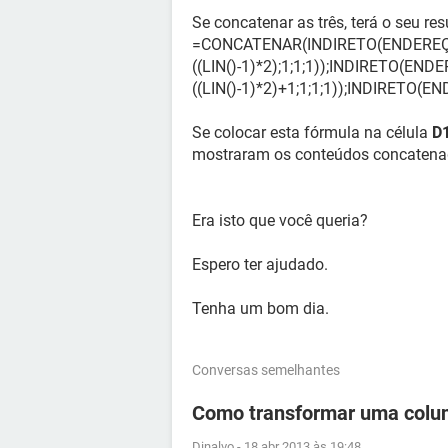
Se concatenar as três, terá o seu re
=CONCATENAR(INDIRETO(ENDEREÇO
((LIN()-1)*2);1;1;1));INDIRETO(END
((LIN()-1)*2)+1;1;1;1));INDIRETO(EN
Se colocar esta fórmula na célula
D
mostraram os conteúdos concatena
Era isto que você queria?
Espero ter ajudado.
Tenha um bom dia.
Conversas semelhantes
Como transformar uma colun
Dinalvo
-
18 abr 2013 às 19:48