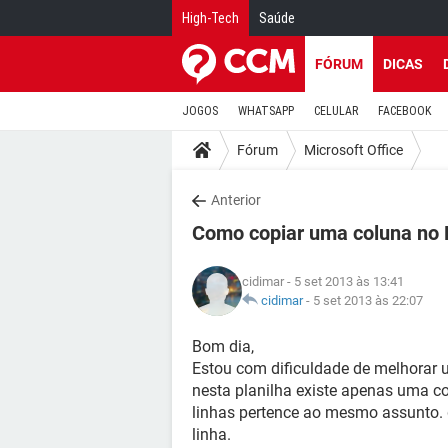
High-Tech
Saúde
FÓRUM
DICAS
JOGOS
WHATSAPP
CELULAR
FACEBOOK
Fórum
Microsoft Office
Anterior
Como copiar uma coluna no E
cidimar
- 5 set 2013 às 13:41
cidimar
-
5 set 2013 às 22:07
Bom dia,
Estou com dificuldade de melhorar 
nesta planilha existe apenas uma c
linhas pertence ao mesmo assunto. 
linha.