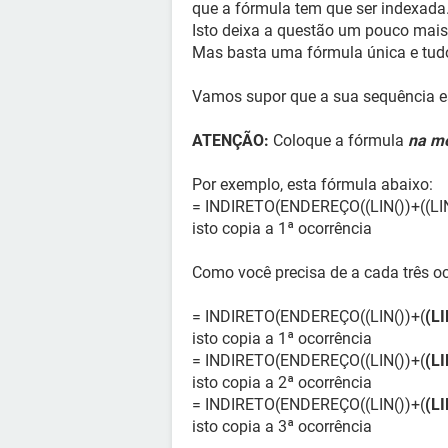
que a fórmula tem que ser indexada
Isto deixa a questão um pouco mai
Mas basta uma fórmula única e tudo
Vamos supor que a sua sequência 
ATENÇÃO:
Coloque a fórmula
na m
Por exemplo, esta fórmula abaixo:
= INDIRETO(ENDEREÇO((LIN())+((LIN(
isto copia a 1ª ocorrência
Como você precisa de a cada três oc
= INDIRETO(ENDEREÇO((LIN())+(
(LI
isto copia a 1ª ocorrência
= INDIRETO(ENDEREÇO((LIN())+(
(LI
isto copia a 2ª ocorrência
= INDIRETO(ENDEREÇO((LIN())+(
(LI
isto copia a 3ª ocorrência