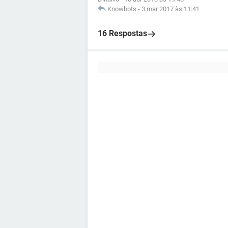
Knowbots
-
3 mar 2017 às 11:41
16 Respostas