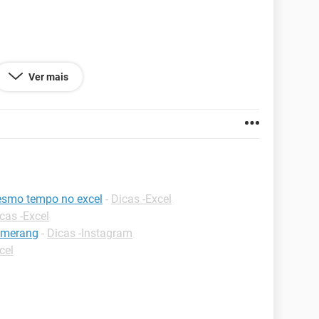
Ver mais
esmo tempo no excel
-
Dicas -Excel
cas -Excel
omerang
-
Dicas -Instagram
cel