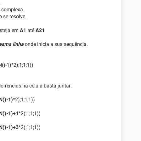
.
s complexa.
 se resolve.
esteja em
A1
até
A21
esma linha
onde inicia a sua sequência.
)-1)*2);1;1;1))
orrências na célula basta juntar:
N()-1)
*2);1;1;1))
N()-1)+1
*2);1;1;1))
N()-1)+3
*2);1;1;1))