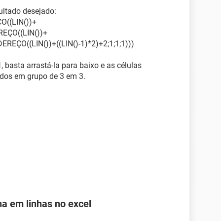
sultado desejado:
((LIN())+
EREÇO((LIN())+
DEREÇO((LIN())+((LIN()-1)*2)+2;1;1;1)))
1
, basta arrastá-la para baixo e as células
dos em grupo de 3 em 3.
a em linhas no excel