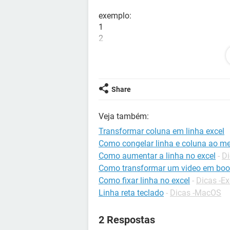
exemplo:
1
2
3
4
5
6
Share
7
8
Veja também:
9
Transformar coluna em linha excel
Como congelar linha e coluna ao m
gostaria que ficasse assim.
Como aumentar a linha no excel
-
Di
Como transformar um video em bo
123
Como fixar linha no excel
-
Dicas -Ex
456
Linha reta teclado
-
Dicas -MacOS
789
2 Respostas
obrigado