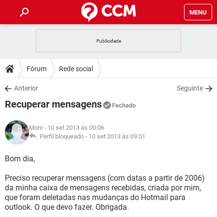
MENU
INÍCIO
JOGOS
WHATSAPP
DICAS
Fórum
Rede social
CELULAR
FACEBOOK
JOGOS
WHATSAPP
DOWNLOADS
Anterior
Seguinte
OUTLOOK
EXCEL
CELULAR
FACEBOOK
Recuperar mensagens
INSTAGRAM
JOGOS
GMAIL
WHATSAPP
Fechado
FÓRUM
OUTLOOK
EXCEL
GUIA DE COMPRAS
CELULAR
FACEBOOK
Moni
- 10 set 2013 às 00:06
INSTAGRAM
JOGOS
GMAIL
WHATSAPP
GLOSSÁRIO
Perfil bloqueado -
10 set 2013 às 09:01
OUTLOOK
EXCEL
GUIA DE COMPRAS
CELULAR
FACEBOOK
INSTAGRAM
JOGOS
GMAIL
WHATSAPP
Bom dia,
OUTLOOK
EXCEL
GUIA DE COMPRAS
CELULAR
FACEBOOK
Preciso recuperar mensagens (com datas a partir de 2006)
INSTAGRAM
GMAIL
da minha caixa de mensagens recebidas, criada por mim,
OUTLOOK
EXCEL
GUIA DE COMPRAS
que foram deletadas nas mudanças do Hotmail para
INSTAGRAM
GMAIL
outlook. O que devo fazer. Obrigada.