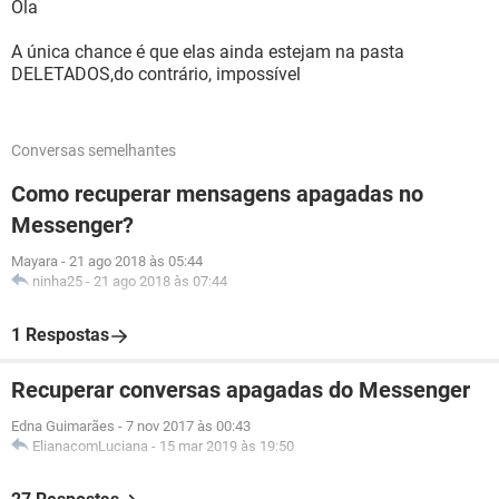
Ola
A única chance é que elas ainda estejam na pasta
DELETADOS,do contrário, impossível
Conversas semelhantes
Como recuperar mensagens apagadas no
Messenger?
Mayara
-
21 ago 2018 às 05:44
ninha25
-
21 ago 2018 às 07:44
1 Respostas
Recuperar conversas apagadas do Messenger
Edna Guimarães
-
7 nov 2017 às 00:43
ElianacomLuciana
-
15 mar 2019 às 19:50