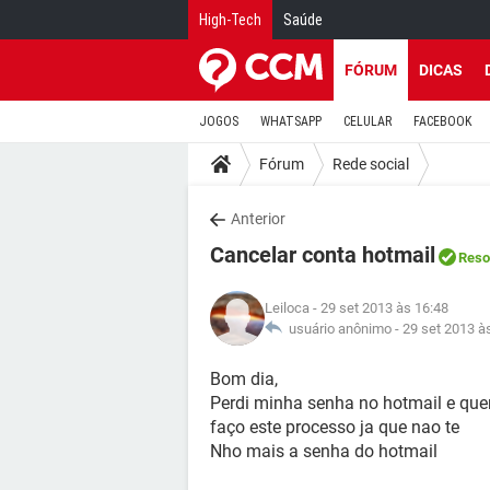
High-Tech
Saúde
FÓRUM
DICAS
JOGOS
WHATSAPP
CELULAR
FACEBOOK
Fórum
Rede social
Anterior
Cancelar conta hotmail
Reso
Leiloca
- 29 set 2013 às 16:48
usuário anônimo -
29 set 2013 à
Bom dia,
Perdi minha senha no hotmail e quer
faço este processo ja que nao te
Nho mais a senha do hotmail