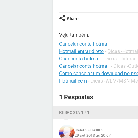
Share
Veja também:
Cancelar conta hotmail
Hotmail entrar direto
-
Dicas -Hotmai
Criar conta hotmail
-
Dicas -Hotmail
Cancelar conta hotmail
-
Dicas -Out
Como cancelar um download no ps
Hotmail ccm
-
Dicas -WLM/MSN Me
1 Respostas
RESPOSTA 1 / 1
usuário anônimo
29 set 2013 às 20:07