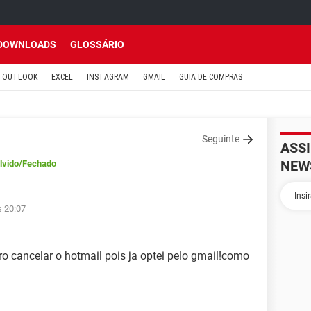
DOWNLOADS
GLOSSÁRIO
OUTLOOK
EXCEL
INSTAGRAM
GMAIL
GUIA DE COMPRAS
Seguinte
ASS
NEW
lvido
/Fechado
s 20:07
o cancelar o hotmail pois ja optei pelo gmail!como