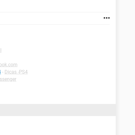
l
look.com
4
-
Dicas -PS4
ssenger