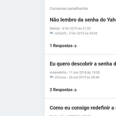
Conversas semelhantes
Não lembro da senha do Ya
Mariza
-
4 fev 2019 às 21:53
ninha25
-
5 fev 2019 às 04:45
1 Respostas
Eu quero descobrir a senha d
vivianebrito
-
11 nov 2018 às 19:05
Vinicius
-
24 set 2019 às 08:48
2 Respostas
Como eu consigo redefinir a