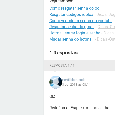
Veja também:
Como resgatar senha do bol
Resgatar codigos roblox
-
Dicas -Jo
Como ver minha senha do youtube
Resgatar senha do gmail
-
Dicas -Gm
Hotmail entrar login e senha
-
Dicas 
Mudar senha do hotmail
-
Dicas -Ou
1 Respostas
RESPOSTA 1 / 1
Perfil bloqueado
3 out 2013 às 08:14
Ola
Redefina-a: Esqueci minha senha