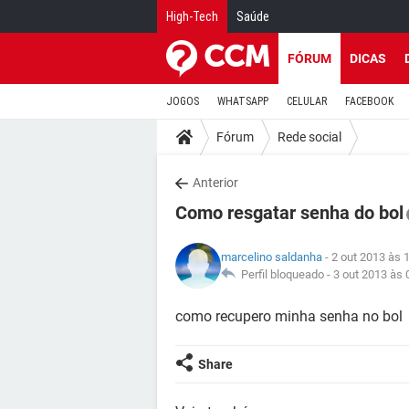
High-Tech
Saúde
FÓRUM
DICAS
JOGOS
WHATSAPP
CELULAR
FACEBOOK
Fórum
Rede social
Anterior
Como resgatar senha do bol
marcelino saldanha
- 2 out 2013 às 
Perfil bloqueado -
3 out 2013 às 
como recupero minha senha no bol
Share