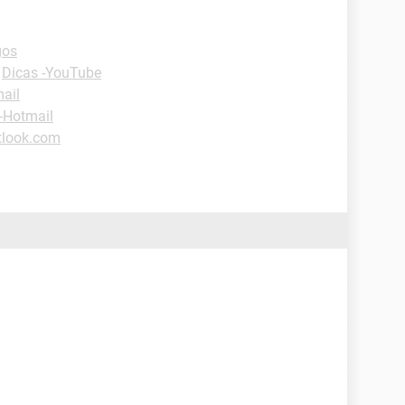
gos
-
Dicas -YouTube
ail
-Hotmail
tlook.com