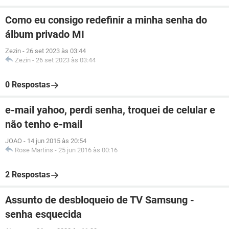
Como eu consigo redefinir a minha senha do
álbum privado MI
Zezin
-
26 set 2023 às 03:44
Zezin
-
26 set 2023 às 03:44
0 Respostas
e-mail yahoo, perdi senha, troquei de celular e
não tenho e-mail
JOAO
-
14 jun 2015 às 20:54
Rose Martins
-
25 jun 2016 às 00:16
2 Respostas
Assunto de desbloqueio de TV Samsung -
senha esquecida