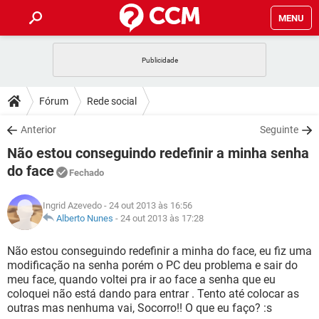
MENU
INÍCIO
JOGOS
WHATSAPP
DICAS
Fórum
Rede social
CELULAR
FACEBOOK
JOGOS
WHATSAPP
DOWNLOADS
Anterior
Seguinte
OUTLOOK
EXCEL
CELULAR
FACEBOOK
Não estou conseguindo redefinir a minha senha
INSTAGRAM
JOGOS
GMAIL
WHATSAPP
FÓRUM
OUTLOOK
EXCEL
do face
Fechado
GUIA DE COMPRAS
CELULAR
FACEBOOK
INSTAGRAM
JOGOS
GMAIL
WHATSAPP
GLOSSÁRIO
OUTLOOK
EXCEL
Ingrid Azevedo
- 24 out 2013 às 16:56
GUIA DE COMPRAS
CELULAR
FACEBOOK
Alberto Nunes
-
24 out 2013 às 17:28
INSTAGRAM
JOGOS
GMAIL
WHATSAPP
OUTLOOK
EXCEL
Não estou conseguindo redefinir a minha do face, eu fiz uma
GUIA DE COMPRAS
CELULAR
FACEBOOK
INSTAGRAM
GMAIL
modificação na senha porém o PC deu problema e sair do
OUTLOOK
EXCEL
meu face, quando voltei pra ir ao face a senha que eu
GUIA DE COMPRAS
coloquei não está dando para entrar . Tento até colocar as
INSTAGRAM
GMAIL
outras mas nenhuma vai, Socorro!! O que eu faço? :s