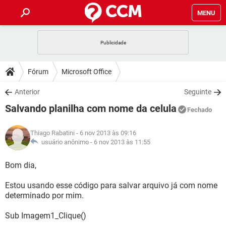
MENU
INÍCIO
JOGOS
WHATSAPP
DICAS
Fórum
Microsoft Office
CELULAR
FACEBOOK
JOGOS
WHATSAPP
DOWNLOADS
Anterior
Seguinte
OUTLOOK
EXCEL
CELULAR
FACEBOOK
Salvando planilha com nome da celula
INSTAGRAM
JOGOS
GMAIL
WHATSAPP
Fechado
FÓRUM
OUTLOOK
EXCEL
GUIA DE COMPRAS
CELULAR
FACEBOOK
Thiago Rabatini
- 6 nov 2013 às 09:16
INSTAGRAM
JOGOS
GMAIL
WHATSAPP
GLOSSÁRIO
usuário anônimo -
6 nov 2013 às 11:55
OUTLOOK
EXCEL
GUIA DE COMPRAS
CELULAR
FACEBOOK
INSTAGRAM
JOGOS
GMAIL
WHATSAPP
Bom dia,
OUTLOOK
EXCEL
GUIA DE COMPRAS
CELULAR
FACEBOOK
Estou usando esse código para salvar arquivo já com nome
INSTAGRAM
GMAIL
determinado por mim.
OUTLOOK
EXCEL
GUIA DE COMPRAS
INSTAGRAM
GMAIL
Sub Imagem1_Clique()