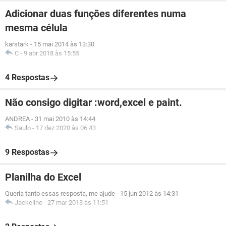
Adicionar duas funções diferentes numa
mesma célula
karstark
-
15 mai 2014 às 13:30
C
-
9 abr 2018 às 15:55
4 Respostas
Não consigo digitar :word,excel e paint.
ANDREA
-
31 mai 2010 às 14:44
Saulo
-
17 dez 2020 às 06:43
9 Respostas
Planilha do Excel
Queria tanto essas resposta, me ajude
-
15 jun 2012 às 14:31
Jackeline
-
27 mar 2013 às 11:51