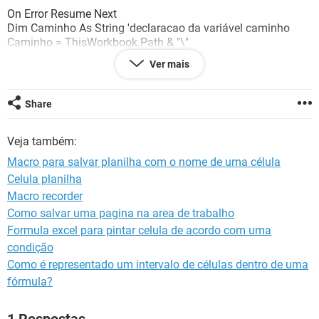
GUIA DE COMPRAS
On Error Resume Next
Dim Caminho As String 'declaracao da variável caminho
Caminho = ThisWorkbook.Path & "\"
ActiveWorkbook.SaveAs Filename:=Caminho & [a16].Value &
Ver mais
".xlsm"
MsgBox ("Planilha Salva Como : ") & [a16].Value & ".xlsm"
End Sub
Share
mas o problema é o seguinte, eu queria que ele salvasse
Veja também:
esse "novo" arquivo em xls sem macro, se eu altero o código
de xlsm para xls, ao abrir, ele diz que a extensão é diferente,
Macro para salvar planilha com o nome de uma célula
e me da uma opção de abrir, gostaria, de salvar mas que não
Celula planilha
tivesse mais o macro no outro arquivo que ele salvar e sim
Macro recorder
apenas os dados que eu coloquei.
Como salvar uma pagina na area de trabalho
alguém me ajuda?
Formula excel para pintar celula de acordo com uma
condição
Como é representado um intervalo de células dentro de uma
fórmula?