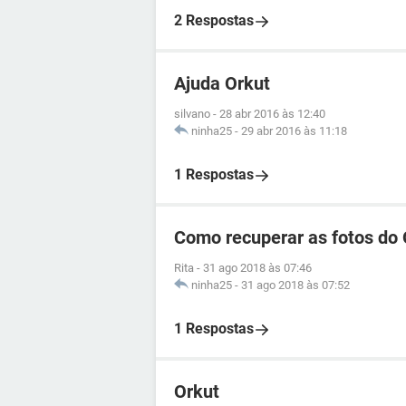
2 Respostas
Ajuda Orkut
silvano
-
28 abr 2016 às 12:40
ninha25
-
29 abr 2016 às 11:18
1 Respostas
Como recuperar as fotos do 
Rita
-
31 ago 2018 às 07:46
ninha25
-
31 ago 2018 às 07:52
1 Respostas
Orkut