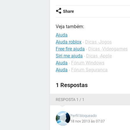
Share
Veja também:
Ajuda
Ajuda roblox
-
Dicas -Jogos
Free fire ajuda
-
Dicas -Videogames
Siri me ajuda
-
Dicas -Apple
Ajuda
-
Fórum Windows
Ajuda
-
Fórum Segurança
1 Respostas
RESPOSTA 1 / 1
Perfil bloqueado
18 nov 2013 às 07:07