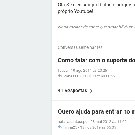
Ola Se eles são proibidos é porque
próprio Youtube!
Nada melhor de saber que amanhã é um no
Conversas semelhantes
Como falar com o suporte d
fatica
-
10 ago 2014 às 20:26
Vanessa
-
30 jul 2022 às 00:32
41 Respostas
Quero ajuda para entrar no
nataliasantoscpd
-
23 mai 2012 às 11:02
ninha25
-
13 nov 2019 às 05:05