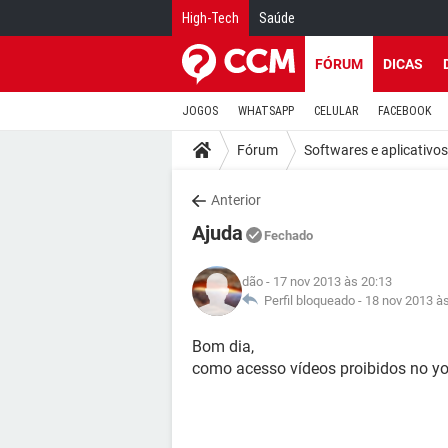
High-Tech
Saúde
FÓRUM
DICAS
JOGOS
WHATSAPP
CELULAR
FACEBOOK
Fórum
Softwares e aplicativos
Anterior
Ajuda
Fechado
dão
- 17 nov 2013 às 20:13
Perfil bloqueado -
18 nov 2013 à
Bom dia,
como acesso vídeos proibidos no y