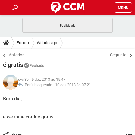
MENU
INÍCIO
JOGOS
WHATSAPP
DICAS
Fórum
Webdesign
CELULAR
FACEBOOK
JOGOS
WHATSAPP
DOWNLOADS
Anterior
Seguinte
OUTLOOK
EXCEL
CELULAR
FACEBOOK
é gratis
INSTAGRAM
JOGOS
GMAIL
WHATSAPP
Fechado
FÓRUM
OUTLOOK
EXCEL
GUIA DE COMPRAS
CELULAR
FACEBOOK
swr3e
- 9 dez 2013 às 15:47
INSTAGRAM
JOGOS
GMAIL
WHATSAPP
GLOSSÁRIO
Perfil bloqueado -
10 dez 2013 às 07:21
OUTLOOK
EXCEL
GUIA DE COMPRAS
CELULAR
FACEBOOK
INSTAGRAM
JOGOS
GMAIL
WHATSAPP
Bom dia,
OUTLOOK
EXCEL
GUIA DE COMPRAS
CELULAR
FACEBOOK
INSTAGRAM
GMAIL
esse mine crafk é gratis
OUTLOOK
EXCEL
GUIA DE COMPRAS
INSTAGRAM
GMAIL