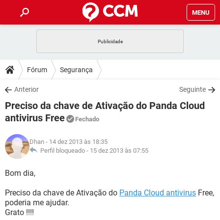
MENU
INÍCIO
JOGOS
WHATSAPP
DICAS
Fórum
Segurança
CELULAR
FACEBOOK
JOGOS
WHATSAPP
DOWNLOADS
Anterior
Seguinte
OUTLOOK
EXCEL
CELULAR
FACEBOOK
Preciso da chave de Ativação do Panda Cloud
INSTAGRAM
JOGOS
GMAIL
WHATSAPP
FÓRUM
OUTLOOK
EXCEL
antivirus Free
Fechado
GUIA DE COMPRAS
CELULAR
FACEBOOK
INSTAGRAM
JOGOS
GMAIL
WHATSAPP
GLOSSÁRIO
OUTLOOK
EXCEL
Dhan
- 14 dez 2013 às 18:35
GUIA DE COMPRAS
CELULAR
FACEBOOK
Perfil bloqueado -
15 dez 2013 às 07:55
INSTAGRAM
JOGOS
GMAIL
WHATSAPP
OUTLOOK
EXCEL
Bom dia,
GUIA DE COMPRAS
CELULAR
FACEBOOK
INSTAGRAM
GMAIL
OUTLOOK
EXCEL
Preciso da chave de Ativação do
Panda Cloud antivirus
Free,
GUIA DE COMPRAS
poderia me ajudar.
INSTAGRAM
GMAIL
Grato !!!!