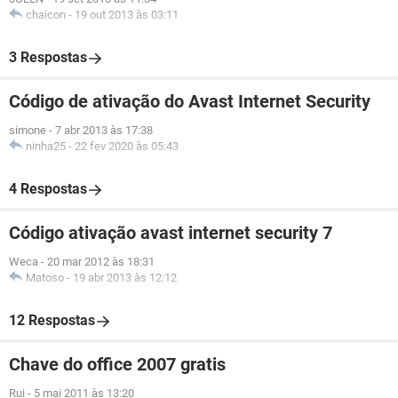
chaicon
-
19 out 2013 às 03:11
3 Respostas
Código de ativação do Avast Internet Security
simone
-
7 abr 2013 às 17:38
ninha25
-
22 fev 2020 às 05:43
4 Respostas
Código ativação avast internet security 7
Weca
-
20 mar 2012 às 18:31
Matoso
-
19 abr 2013 às 12:12
12 Respostas
Chave do office 2007 gratis
Rui
-
5 mai 2011 às 13:20