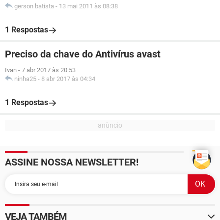
gerson batista
-
13 mai 2011 às 08:38
1 Respostas
Preciso da chave do Antivírus avast
Ivan
-
7 abr 2017 às 20:53
ninha25
-
8 abr 2017 às 04:34
1 Respostas
ASSINE NOSSA NEWSLETTER!
VEJA TAMBÉM