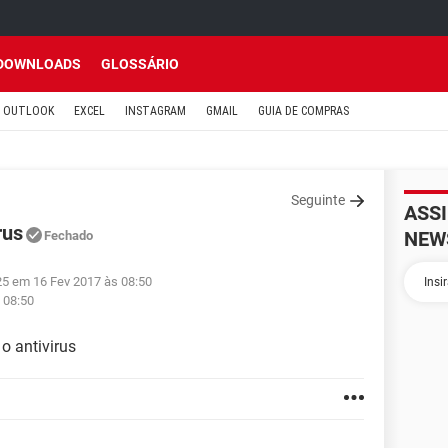
DOWNLOADS
GLOSSÁRIO
OUTLOOK
EXCEL
INSTAGRAM
GMAIL
GUIA DE COMPRAS
Seguinte
ASS
rus
NEW
Fechado
25 em 16 Fev 2017 às 08:50
 08:50
 o antivirus