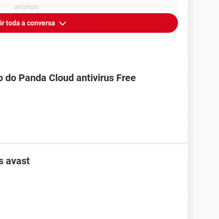
ir toda a conversa
o do Panda Cloud antivirus Free
s avast