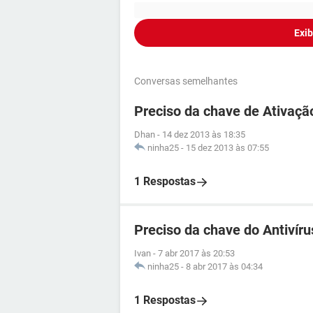
Exib
Conversas semelhantes
Preciso da chave de Ativaçã
Dhan
-
14 dez 2013 às 18:35
ninha25
-
15 dez 2013 às 07:55
1 Respostas
Preciso da chave do Antivíru
Ivan
-
7 abr 2017 às 20:53
ninha25
-
8 abr 2017 às 04:34
1 Respostas