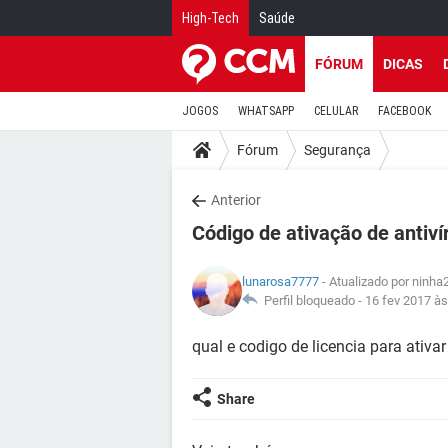
High-Tech
Saúde
FÓRUM
DICAS
JOGOS
WHATSAPP
CELULAR
FACEBOOK
Fórum
Segurança
Anterior
Código de ativação de antiví
lunarosa7777
- Atualizado por ninha
Perfil bloqueado -
16 fev 2017 às
qual e codigo de licencia para ativar
Share