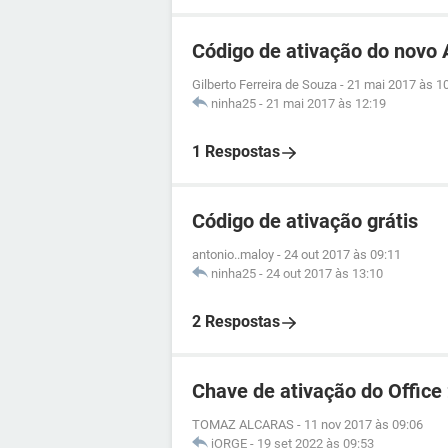
Código de ativação do novo A
Gilberto Ferreira de Souza
-
21 mai 2017 às 1
ninha25
-
21 mai 2017 às 12:19
1 Respostas
Código de ativação grátis
antonio..maloy
-
24 out 2017 às 09:11
ninha25
-
24 out 2017 às 13:10
2 Respostas
Chave de ativação do Office
TOMAZ ALCARAS
-
11 nov 2017 às 09:06
jORGE
-
19 set 2022 às 09:53