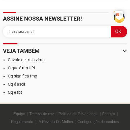
ASSINE NOSSA NEWSLETTER!
VEJA TAMBÉM
Cavalo de troia vírus
O que é um URL
Oq significa tmp
Oq é ascii
Oq e tbt
Equipe
Termos de uso
Política de Privacidade
Contato
Regulamento
A Revista Da Mulher
Configuração de cookies