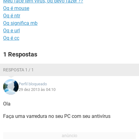
Meu face tem virus, oq devo fazer ??
GUIA DE COMPRAS
Oq é mouse
Oq é ntr
Oq significa mb
Oq e url
Oq é cc
1 Respostas
RESPOSTA 1 / 1
Perfil bloqueado
29 dez 2013 às 04:10
Ola
Faça uma varredura no seu PC com seu antivírus