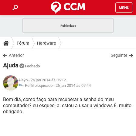
MENU
INÍCIO
JOGOS
WHATSAPP
DICAS
Fórum
Hardware
CELULAR
FACEBOOK
JOGOS
WHATSAPP
DOWNLOADS
Anterior
Seguinte
OUTLOOK
EXCEL
CELULAR
FACEBOOK
Ajuda
INSTAGRAM
JOGOS
GMAIL
WHATSAPP
Fechado
FÓRUM
OUTLOOK
EXCEL
GUIA DE COMPRAS
CELULAR
FACEBOOK
Aleyo
- 26 jan 2014 às 06:12
INSTAGRAM
JOGOS
GMAIL
WHATSAPP
GLOSSÁRIO
Perfil bloqueado -
26 jan 2014 às 07:44
OUTLOOK
EXCEL
GUIA DE COMPRAS
CELULAR
FACEBOOK
INSTAGRAM
JOGOS
GMAIL
WHATSAPP
Bom dia, como faço para recuperar a senha do meu
OUTLOOK
EXCEL
computador? eu esqueci-a. estou a usar u windows 8. muito
GUIA DE COMPRAS
CELULAR
FACEBOOK
obrigado.
INSTAGRAM
GMAIL
OUTLOOK
EXCEL
GUIA DE COMPRAS
INSTAGRAM
GMAIL