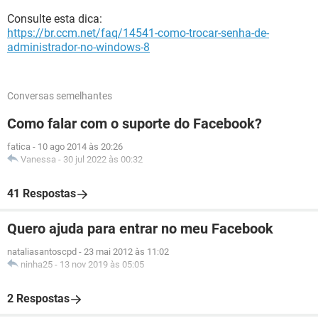
Consulte esta dica:
https://br.ccm.net/faq/14541-como-trocar-senha-de-
administrador-no-windows-8
Conversas semelhantes
Como falar com o suporte do Facebook?
fatica
-
10 ago 2014 às 20:26
Vanessa
-
30 jul 2022 às 00:32
41 Respostas
Quero ajuda para entrar no meu Facebook
nataliasantoscpd
-
23 mai 2012 às 11:02
ninha25
-
13 nov 2019 às 05:05
2 Respostas