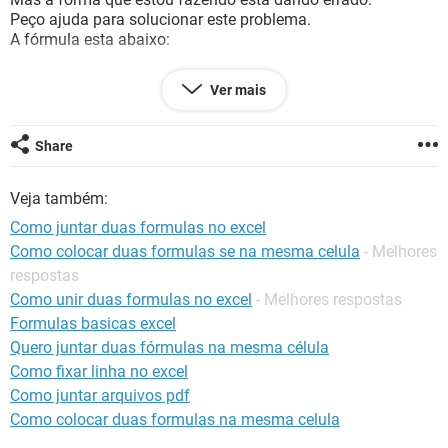
GUIA DE COMPRAS
Peço ajuda para solucionar este problema.
A fórmula esta abaixo:
=SE(B12=1; B4>=0,01;B4<=30)*22,86; =SE(B12=2;
Ver mais
B4>=0,01;B4<=30)*28,86
Share
Veja também:
Como juntar duas formulas no excel
Como colocar duas formulas se na mesma celula
- Melhores
respostas
Como unir duas formulas no excel
- Melhores respostas
Formulas basicas excel
Quero juntar duas fórmulas na mesma célula
Como fixar linha no excel
Como juntar arquivos pdf
Como colocar duas formulas na mesma celula