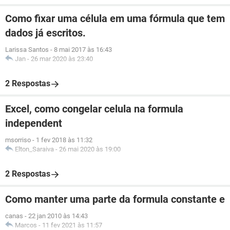
Como fixar uma célula em uma fórmula que tem
dados já escritos.
Larissa Santos
-
8 mai 2017 às 16:43
Jan
-
26 mar 2020 às 23:40
2 Respostas
Excel, como congelar celula na formula
independent
msorriso
-
1 fev 2018 às 11:32
Elton_Saraiva
-
26 mai 2020 às 19:00
2 Respostas
Como manter uma parte da formula constante e
canas
-
22 jan 2010 às 14:43
Marcos
-
11 fev 2021 às 11:57