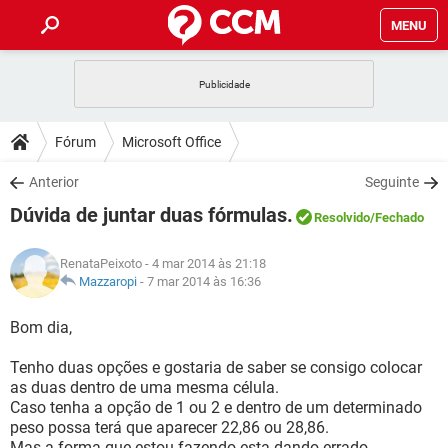
MENU
INÍCIO
JOGOS
WHATSAPP
DICAS
Fórum
Microsoft Office
CELULAR
FACEBOOK
JOGOS
WHATSAPP
DOWNLOADS
Anterior
Seguinte
OUTLOOK
EXCEL
CELULAR
FACEBOOK
Dúvida de juntar duas fórmulas.
INSTAGRAM
JOGOS
GMAIL
WHATSAPP
Resolvido
/Fechado
FÓRUM
OUTLOOK
EXCEL
GUIA DE COMPRAS
CELULAR
FACEBOOK
RenataPeixoto
- 4 mar 2014 às 21:18
INSTAGRAM
JOGOS
GMAIL
WHATSAPP
GLOSSÁRIO
Mazzaropi
-
7 mar 2014 às 16:36
OUTLOOK
EXCEL
GUIA DE COMPRAS
CELULAR
FACEBOOK
INSTAGRAM
JOGOS
GMAIL
WHATSAPP
Bom dia,
OUTLOOK
EXCEL
GUIA DE COMPRAS
CELULAR
FACEBOOK
Tenho duas opções e gostaria de saber se consigo colocar
INSTAGRAM
GMAIL
as duas dentro de uma mesma célula.
OUTLOOK
EXCEL
GUIA DE COMPRAS
Caso tenha a opção de 1 ou 2 e dentro de um determinado
INSTAGRAM
GMAIL
peso possa terá que aparecer 22,86 ou 28,86.
Mas a forma que estou fazendo esta dando errado.