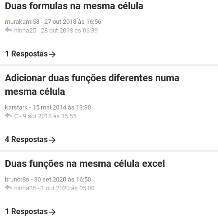
Duas formulas na mesma célula
murakami58
-
27 out 2018 às 16:56
ninha25
-
28 out 2018 às 06:39
1 Respostas
Adicionar duas funções diferentes numa
mesma célula
karstark
-
15 mai 2014 às 13:30
C
-
9 abr 2018 às 15:55
4 Respostas
Duas funções na mesma célula excel
brunor8s
-
30 set 2020 às 16:50
ninha25
-
1 out 2020 às 05:00
1 Respostas