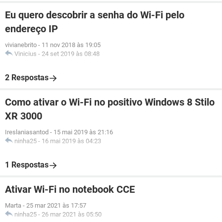
Eu quero descobrir a senha do Wi-Fi pelo
endereço IP
vivianebrito
-
11 nov 2018 às 19:05
Vinicius
-
24 set 2019 às 08:48
2 Respostas
Como ativar o Wi-Fi no positivo Windows 8 Stilo
XR 3000
Ireslaniasantod
-
15 mai 2019 às 21:16
ninha25
-
16 mai 2019 às 04:23
1 Respostas
Ativar Wi-Fi no notebook CCE
Marta
-
25 mar 2021 às 17:57
ninha25
-
26 mar 2021 às 05:50