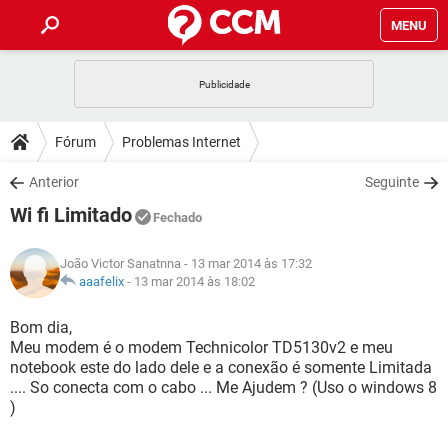
MENU
INÍCIO
JOGOS
WHATSAPP
DICAS
Fórum
Problemas Internet
CELULAR
FACEBOOK
JOGOS
WHATSAPP
DOWNLOADS
Anterior
Seguinte
OUTLOOK
EXCEL
CELULAR
FACEBOOK
Wi fi Limitado
INSTAGRAM
JOGOS
GMAIL
WHATSAPP
Fechado
FÓRUM
OUTLOOK
EXCEL
GUIA DE COMPRAS
CELULAR
FACEBOOK
João Victor Sanatnna
- 13 mar 2014 às 17:32
INSTAGRAM
JOGOS
GMAIL
WHATSAPP
GLOSSÁRIO
aaafelix
-
13 mar 2014 às 18:02
OUTLOOK
EXCEL
GUIA DE COMPRAS
CELULAR
FACEBOOK
INSTAGRAM
JOGOS
GMAIL
WHATSAPP
Bom dia,
OUTLOOK
EXCEL
Meu modem é o modem Technicolor TD5130v2 e meu
GUIA DE COMPRAS
CELULAR
FACEBOOK
notebook este do lado dele e a conexão é somente Limitada
INSTAGRAM
GMAIL
.... So conecta com o cabo ... Me Ajudem ? (Uso o windows 8
OUTLOOK
EXCEL
GUIA DE COMPRAS
)
INSTAGRAM
GMAIL