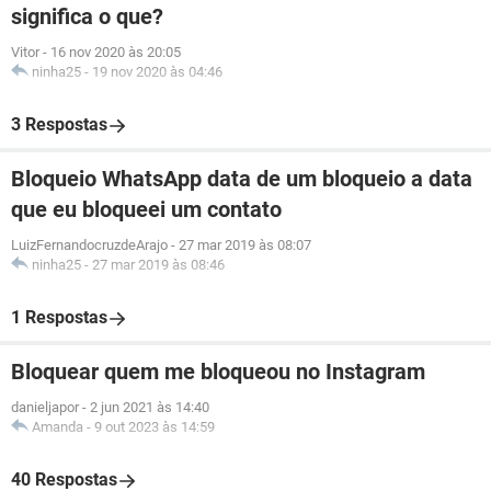
significa o que?
Vitor
-
16 nov 2020 às 20:05
ninha25
-
19 nov 2020 às 04:46
3 Respostas
Bloqueio WhatsApp data de um bloqueio a data
que eu bloqueei um contato
LuizFernandocruzdeArajo
-
27 mar 2019 às 08:07
ninha25
-
27 mar 2019 às 08:46
1 Respostas
Bloquear quem me bloqueou no Instagram
danieljapor
-
2 jun 2021 às 14:40
Amanda
-
9 out 2023 às 14:59
40 Respostas