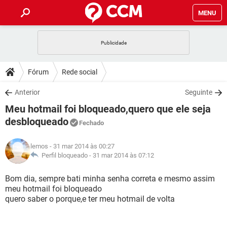
MENU
INÍCIO
JOGOS
WHATSAPP
DICAS
Fórum
Rede social
CELULAR
FACEBOOK
JOGOS
WHATSAPP
DOWNLOADS
Anterior
Seguinte
OUTLOOK
EXCEL
CELULAR
FACEBOOK
Meu hotmail foi bloqueado,quero que ele seja
INSTAGRAM
JOGOS
GMAIL
WHATSAPP
FÓRUM
OUTLOOK
EXCEL
desbloqueado
Fechado
GUIA DE COMPRAS
CELULAR
FACEBOOK
INSTAGRAM
JOGOS
GMAIL
WHATSAPP
GLOSSÁRIO
OUTLOOK
EXCEL
lemos
- 31 mar 2014 às 00:27
GUIA DE COMPRAS
CELULAR
FACEBOOK
Perfil bloqueado -
31 mar 2014 às 07:12
INSTAGRAM
JOGOS
GMAIL
WHATSAPP
OUTLOOK
EXCEL
Bom dia, sempre bati minha senha correta e mesmo assim
GUIA DE COMPRAS
CELULAR
FACEBOOK
INSTAGRAM
GMAIL
meu hotmail foi bloqueado
OUTLOOK
EXCEL
quero saber o porque,e ter meu hotmail de volta
GUIA DE COMPRAS
INSTAGRAM
GMAIL