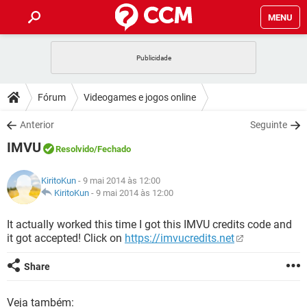
MENU
INÍCIO
JOGOS
WHATSAPP
DICAS
Fórum
Videogames e jogos online
CELULAR
FACEBOOK
JOGOS
WHATSAPP
DOWNLOADS
Anterior
Seguinte
OUTLOOK
EXCEL
CELULAR
FACEBOOK
IMVU
INSTAGRAM
JOGOS
GMAIL
WHATSAPP
Resolvido
/Fechado
FÓRUM
OUTLOOK
EXCEL
GUIA DE COMPRAS
CELULAR
FACEBOOK
KiritoKun
- 9 mai 2014 às 12:00
INSTAGRAM
JOGOS
GMAIL
WHATSAPP
GLOSSÁRIO
KiritoKun
-
9 mai 2014 às 12:00
OUTLOOK
EXCEL
GUIA DE COMPRAS
CELULAR
FACEBOOK
INSTAGRAM
JOGOS
GMAIL
WHATSAPP
It actually worked this time I got this IMVU credits code and
OUTLOOK
EXCEL
it got accepted! Click on
https://imvucredits.net
GUIA DE COMPRAS
CELULAR
FACEBOOK
INSTAGRAM
GMAIL
OUTLOOK
EXCEL
Share
GUIA DE COMPRAS
INSTAGRAM
GMAIL
Veja também: