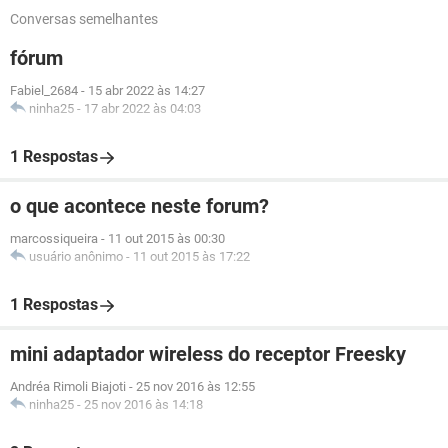
Conversas semelhantes
fórum
Fabiel_2684
-
15 abr 2022 às 14:27
ninha25
-
17 abr 2022 às 04:03
1 Respostas
o que acontece neste forum?
marcossiqueira
-
11 out 2015 às 00:30
usuário anônimo
-
11 out 2015 às 17:22
1 Respostas
mini adaptador wireless do receptor Freesky
Andréa Rimoli Biajoti
-
25 nov 2016 às 12:55
ninha25
-
25 nov 2016 às 14:18