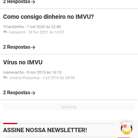
2 Respostas
Como consigo dinheiro no IMVU?
YCarolzinha
-
1 out 2020 às 22:48
kaique24
-
24 fev 2021 às 14:07
2 Respostas
Vírus no IMVU
ruaneuacho
-
9 nov 2013 às 16:13
Juneca Purpurina
-
3 jul 2016 às 08:56
2 Respostas
ASSINE NOSSA NEWSLETTER!