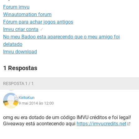
GUIA DE COMPRAS
Forum imvu
Winautomation forum
Fórum para achar jogos antigos
Imvu criar conta
✓
No meu Badoo esta aparecendo que o meu amigo foi
delatado
Imvu download
1 Respostas
RESPOSTA 1 / 1
KiritoKun
9 mai 2014 às 12:00
omg eu era dotado de um código IMVU créditos e foi legal!
Giveaway está acontecendo aqui
https://imvucredits.net