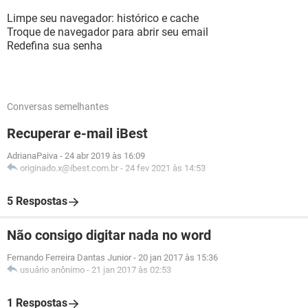
Limpe seu navegador: histórico e cache
Troque de navegador para abrir seu email
Redefina sua senha
Conversas semelhantes
Recuperar e-mail iBest
AdrianaPaiva
-
24 abr 2019 às 16:09
originado.x@ibest.com.br
-
24 fev 2021 às 14:53
5 Respostas
Não consigo digitar nada no word
Fernando Ferreira Dantas Junior
-
20 jan 2017 às 15:36
usuário anônimo
-
21 jan 2017 às 02:53
1 Respostas