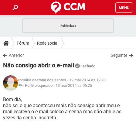
MENU
INÍCIO
JOGOS
WHATSAPP
DICAS
Fórum
Rede social
CELULAR
FACEBOOK
JOGOS
WHATSAPP
DOWNLOADS
Anterior
Seguinte
OUTLOOK
EXCEL
CELULAR
FACEBOOK
Não consigo abrir o e-mail
INSTAGRAM
JOGOS
GMAIL
WHATSAPP
Fechado
FÓRUM
OUTLOOK
EXCEL
GUIA DE COMPRAS
CELULAR
FACEBOOK
romária caetana dos santos
- 12 mai 2014 às 12:23
INSTAGRAM
JOGOS
GMAIL
WHATSAPP
GLOSSÁRIO
Perfil bloqueado -
13 mai 2014 às 05:25
OUTLOOK
EXCEL
GUIA DE COMPRAS
CELULAR
FACEBOOK
INSTAGRAM
JOGOS
GMAIL
WHATSAPP
Bom dia,
OUTLOOK
EXCEL
não sei o que aconteceu mais não consigo abrir meu e-
GUIA DE COMPRAS
CELULAR
FACEBOOK
mail.escrevo o e-mail coloco a senha mas não abri e as
INSTAGRAM
GMAIL
vezes da senha incorreta.
OUTLOOK
EXCEL
GUIA DE COMPRAS
INSTAGRAM
GMAIL