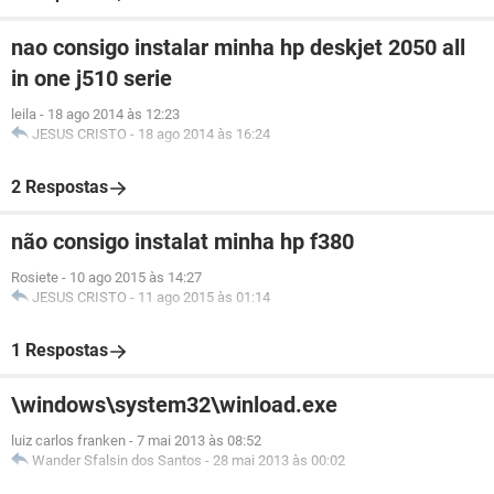
nao consigo instalar minha hp deskjet 2050 all
in one j510 serie
leila
-
18 ago 2014 às 12:23
JESUS CRISTO
-
18 ago 2014 às 16:24
2 Respostas
não consigo instalat minha hp f380
Rosiete
-
10 ago 2015 às 14:27
JESUS CRISTO
-
11 ago 2015 às 01:14
1 Respostas
\windows\system32\winload.exe
luiz carlos franken
-
7 mai 2013 às 08:52
Wander Sfalsin dos Santos
-
28 mai 2013 às 00:02