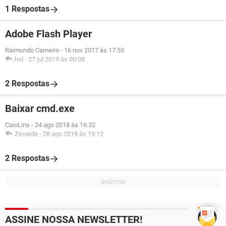
1 Respostas
Adobe Flash Player
Raimundo Carneiro
-
16 nov 2017 às 17:55
hol
-
27 jul 2019 às 00:08
2 Respostas
Baixar cmd.exe
CaioLins
-
24 ago 2018 às 16:32
Zenaide
-
28 ago 2018 às 19:12
2 Respostas
ASSINE NOSSA NEWSLETTER!