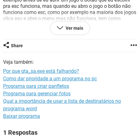
GUIA DE COMPRAS
pra esc funciona, mas quando eu abro o jogo o botão não
funciona como esc, como por exemplo na maioria dos jogos
clica esc e abre o menu mas não funciona, tem como
arrumar isso? Grato.
Ver mais
Share
Veja também:
Por que gta_sa.exe está falhando?
Como dar prioridade a um programa no pc
Programa para criar panfletos
Programa para gerenciar fotos
Qual a importância de usar a lista de destinatários no
programa word
Baixar programa
1 Respostas