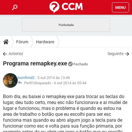
MENU
INÍCIO
JOGOS
WHATSAPP
DICAS
Fórum
Hardware
CELULAR
FACEBOOK
JOGOS
WHATSAPP
DOWNLOADS
Anterior
Seguinte
OUTLOOK
EXCEL
CELULAR
FACEBOOK
Programa remapkey.exe
INSTAGRAM
JOGOS
GMAIL
WHATSAPP
Fechado
FÓRUM
OUTLOOK
EXCEL
GUIA DE COMPRAS
CELULAR
FACEBOOK
bomfimd2
- 5 out 2014 às 13:46
INSTAGRAM
JOGOS
GMAIL
WHATSAPP
GLOSSÁRIO
Perfil bloqueado -
6 out 2014 às 05:44
OUTLOOK
EXCEL
GUIA DE COMPRAS
CELULAR
FACEBOOK
INSTAGRAM
JOGOS
GMAIL
WHATSAPP
Bom dia, eu baixei o remapkey.exe para trocar as teclas do
OUTLOOK
EXCEL
lugar, deu tudo certo, meu esc não funcionava e ai mudei de
GUIA DE COMPRAS
CELULAR
FACEBOOK
lugar e funcionou, mas o problema é quando eu estou na
INSTAGRAM
GMAIL
area de trabalho o botão que eu escolhi para ser esc
OUTLOOK
EXCEL
GUIA DE COMPRAS
funciona mas quando eu abro algum jogo a tecla para de
INSTAGRAM
GMAIL
funcionar como esc e volta para sua função primaria, por
exemplo antes de eu abrir um jogo o botão que eu escolhi