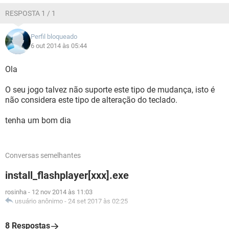
RESPOSTA 1 / 1
Perfil bloqueado
6 out 2014 às 05:44
Ola
O seu jogo talvez não suporte este tipo de mudança, isto é
não considera este tipo de alteração do teclado.
tenha um bom dia
Conversas semelhantes
install_flashplayer[xxx].exe
rosinha
-
12 nov 2014 às 11:03
usuário anônimo
-
24 set 2017 às 02:25
8 Respostas