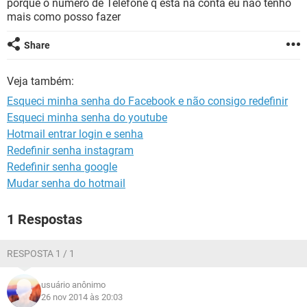
porque o número de Telefone q está na conta eu não tenho
GUIA DE COMPRAS
mais como posso fazer
Share
Veja também:
Esqueci minha senha do Facebook e não consigo redefinir
Esqueci minha senha do youtube
Hotmail entrar login e senha
Redefinir senha instagram
Redefinir senha google
Mudar senha do hotmail
1 Respostas
RESPOSTA 1 / 1
usuário anônimo
26 nov 2014 às 20:03