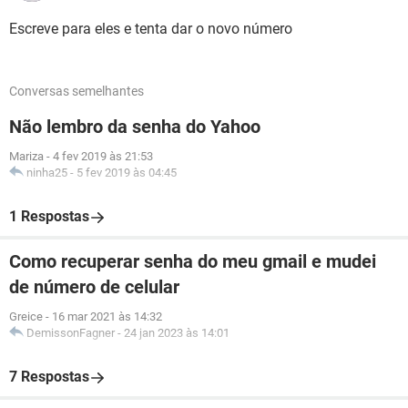
Escreve para eles e tenta dar o novo número
Conversas semelhantes
Não lembro da senha do Yahoo
Mariza
-
4 fev 2019 às 21:53
ninha25
-
5 fev 2019 às 04:45
1 Respostas
Como recuperar senha do meu gmail e mudei
de número de celular
Greice
-
16 mar 2021 às 14:32
DemissonFagner
-
24 jan 2023 às 14:01
7 Respostas