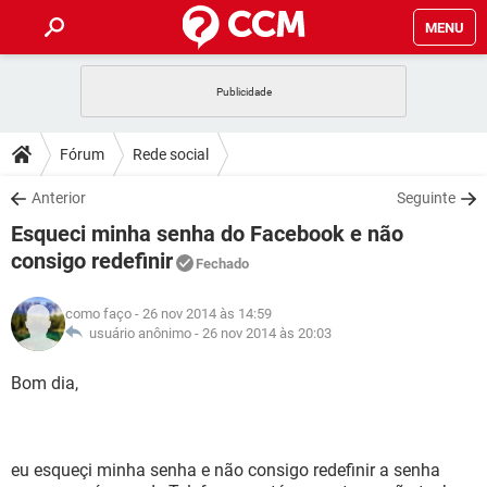
MENU
INÍCIO
JOGOS
WHATSAPP
DICAS
Fórum
Rede social
CELULAR
FACEBOOK
JOGOS
WHATSAPP
DOWNLOADS
Anterior
Seguinte
OUTLOOK
EXCEL
CELULAR
FACEBOOK
Esqueci minha senha do Facebook e não
INSTAGRAM
JOGOS
GMAIL
WHATSAPP
FÓRUM
OUTLOOK
EXCEL
consigo redefinir
Fechado
GUIA DE COMPRAS
CELULAR
FACEBOOK
INSTAGRAM
JOGOS
GMAIL
WHATSAPP
GLOSSÁRIO
OUTLOOK
EXCEL
como faço
- 26 nov 2014 às 14:59
GUIA DE COMPRAS
CELULAR
FACEBOOK
usuário anônimo -
26 nov 2014 às 20:03
INSTAGRAM
JOGOS
GMAIL
WHATSAPP
OUTLOOK
EXCEL
Bom dia,
GUIA DE COMPRAS
CELULAR
FACEBOOK
INSTAGRAM
GMAIL
OUTLOOK
EXCEL
GUIA DE COMPRAS
INSTAGRAM
GMAIL
eu esqueçi minha senha e não consigo redefinir a senha