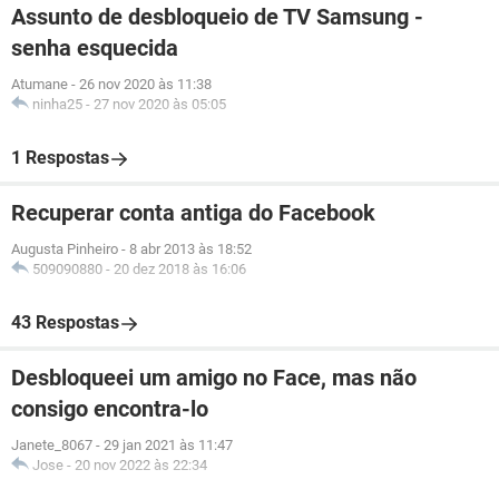
Assunto de desbloqueio de TV Samsung -
senha esquecida
Atumane
-
26 nov 2020 às 11:38
ninha25
-
27 nov 2020 às 05:05
1 Respostas
Recuperar conta antiga do Facebook
Augusta Pinheiro
-
8 abr 2013 às 18:52
509090880
-
20 dez 2018 às 16:06
43 Respostas
Desbloqueei um amigo no Face, mas não
consigo encontra-lo
Janete_8067
-
29 jan 2021 às 11:47
Jose
-
20 nov 2022 às 22:34