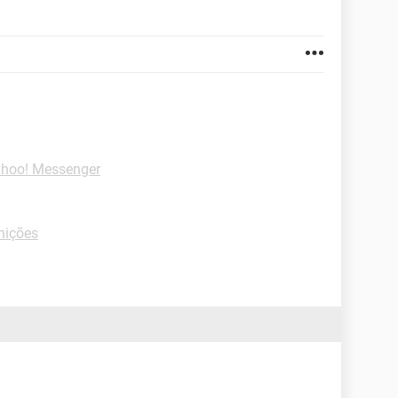
ahoo! Messenger
nições