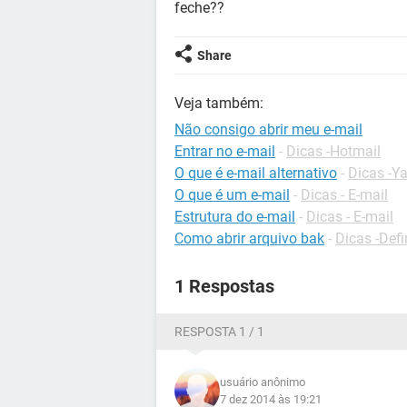
feche??
Share
Veja também:
Não consigo abrir meu e-mail
Entrar no e-mail
-
Dicas -Hotmail
O que é e-mail alternativo
-
Dicas -Y
O que é um e-mail
-
Dicas - E-mail
Estrutura do e-mail
-
Dicas - E-mail
Como abrir arquivo bak
-
Dicas -Defi
1 Respostas
RESPOSTA 1 / 1
usuário anônimo
7 dez 2014 às 19:21