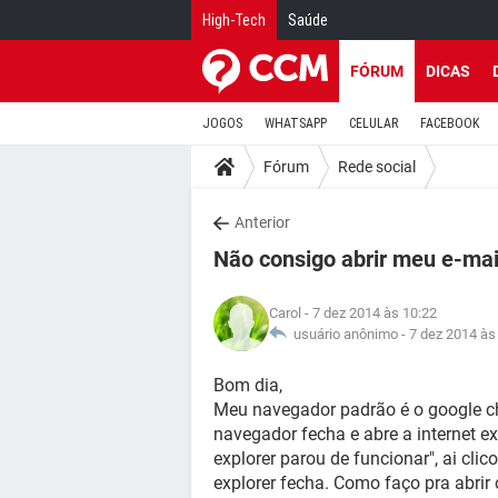
High-Tech
Saúde
FÓRUM
DICAS
JOGOS
WHATSAPP
CELULAR
FACEBOOK
Fórum
Rede social
Anterior
Não consigo abrir meu e-mai
Carol
- 7 dez 2014 às 10:22
usuário anônimo -
7 dez 2014 às
Bom dia,
Meu navegador padrão é o google ch
navegador fecha e abre a internet ex
explorer parou de funcionar", ai cli
explorer fecha. Como faço pra abri