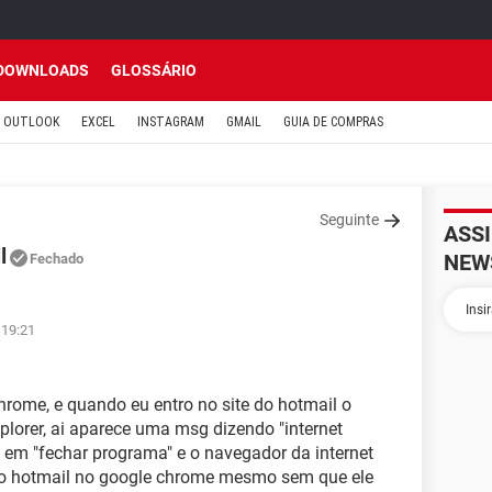
DOWNLOADS
GLOSSÁRIO
OUTLOOK
EXCEL
INSTAGRAM
GMAIL
GUIA DE COMPRAS
Seguinte
ASS
l
NEW
Fechado
 19:21
rome, e quando eu entro no site do hotmail o
plorer, ai aparece uma msg dizendo "internet
co em "fechar programa" e o navegador da internet
r o hotmail no google chrome mesmo sem que ele