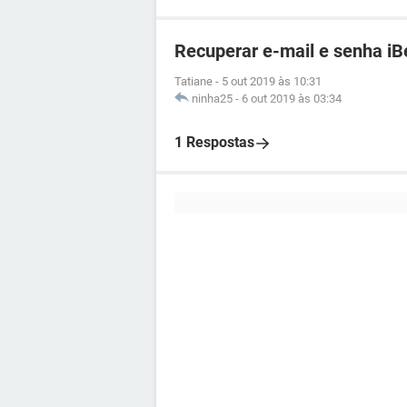
Recuperar e-mail e senha iB
Tatiane
-
5 out 2019 às 10:31
ninha25
-
6 out 2019 às 03:34
1 Respostas