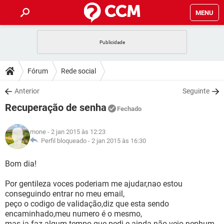
MENU
INÍCIO
JOGOS
WHATSAPP
DICAS
Fórum
Rede social
CELULAR
FACEBOOK
JOGOS
WHATSAPP
DOWNLOADS
Anterior
Seguinte
OUTLOOK
EXCEL
CELULAR
FACEBOOK
Recuperação de senha
INSTAGRAM
JOGOS
GMAIL
WHATSAPP
Fechado
FÓRUM
OUTLOOK
EXCEL
GUIA DE COMPRAS
CELULAR
FACEBOOK
mone
- 2 jan 2015 às 12:23
INSTAGRAM
JOGOS
GMAIL
WHATSAPP
GLOSSÁRIO
Perfil bloqueado -
2 jan 2015 às 16:30
OUTLOOK
EXCEL
GUIA DE COMPRAS
CELULAR
FACEBOOK
INSTAGRAM
JOGOS
GMAIL
WHATSAPP
Bom dia!
OUTLOOK
EXCEL
GUIA DE COMPRAS
CELULAR
FACEBOOK
Por gentileza voces poderiam me ajudar,nao estou
INSTAGRAM
GMAIL
conseguindo entrar no meu email,
OUTLOOK
EXCEL
GUIA DE COMPRAS
peço o codigo de validação,diz que esta sendo
INSTAGRAM
GMAIL
encaminhado,meu numero é o mesmo,
mas ja faz algum tempo que pedi e ainda não veio nenhum