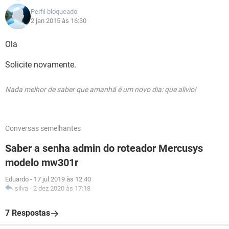
Perfil bloqueado
2 jan 2015 às 16:30
Ola
Solicite novamente.
Nada melhor de saber que amanhã é um novo dia: que alivio!
Conversas semelhantes
Saber a senha admin do roteador Mercusys
modelo mw301r
Eduardo
-
17 jul 2019 às 12:40
silva
-
2 dez 2020 às 17:18
7 Respostas