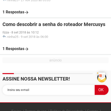
ninha25
-
27 nov 2020 às 05:05
1 Respostas
Como descobrir a senha do roteador Mercusys
Ilzza
-
8 set 2018 às 10:12
ninha25
-
9 set 2018 às 06:00
1 Respostas
ASSINE NOSSA NEWSLETTER!