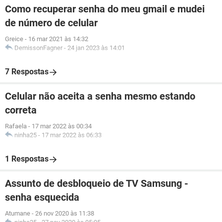
Como recuperar senha do meu gmail e mudei
de número de celular
Greice
-
16 mar 2021 às 14:32
DemissonFagner
-
24 jan 2023 às 14:01
7 Respostas
Celular não aceita a senha mesmo estando
correta
Rafaela
-
17 mar 2022 às 00:34
ninha25
-
17 mar 2022 às 06:33
1 Respostas
Assunto de desbloqueio de TV Samsung -
senha esquecida
Atumane
-
26 nov 2020 às 11:38