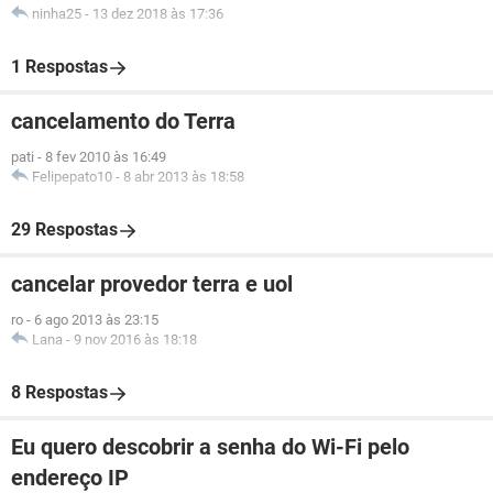
ninha25
-
13 dez 2018 às 17:36
1 Respostas
cancelamento do Terra
pati
-
8 fev 2010 às 16:49
Felipepato10
-
8 abr 2013 às 18:58
29 Respostas
cancelar provedor terra e uol
ro
-
6 ago 2013 às 23:15
Lana
-
9 nov 2016 às 18:18
8 Respostas
Eu quero descobrir a senha do Wi-Fi pelo
endereço IP