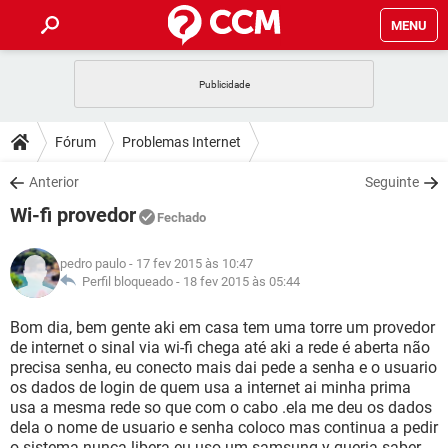
MENU
INÍCIO
JOGOS
WHATSAPP
DICAS
Fórum
Problemas Internet
CELULAR
FACEBOOK
JOGOS
WHATSAPP
DOWNLOADS
Anterior
Seguinte
OUTLOOK
EXCEL
CELULAR
FACEBOOK
Wi-fi provedor
INSTAGRAM
JOGOS
GMAIL
WHATSAPP
Fechado
FÓRUM
OUTLOOK
EXCEL
GUIA DE COMPRAS
CELULAR
FACEBOOK
pedro paulo
- 17 fev 2015 às 10:47
INSTAGRAM
JOGOS
GMAIL
WHATSAPP
GLOSSÁRIO
Perfil bloqueado -
18 fev 2015 às 05:44
OUTLOOK
EXCEL
GUIA DE COMPRAS
CELULAR
FACEBOOK
INSTAGRAM
JOGOS
GMAIL
WHATSAPP
Bom dia, bem gente aki em casa tem uma torre um provedor
OUTLOOK
EXCEL
de internet o sinal via wi-fi chega até aki a rede é aberta não
GUIA DE COMPRAS
CELULAR
FACEBOOK
precisa senha, eu conecto mais dai pede a senha e o usuario
INSTAGRAM
GMAIL
os dados de login de quem usa a internet ai minha prima
OUTLOOK
EXCEL
GUIA DE COMPRAS
usa a mesma rede so que com o cabo .ela me deu os dados
INSTAGRAM
GMAIL
dela o nome de usuario e senha coloco mas continua a pedir
o sistema nunca libera eu uso um samsung y queria saber