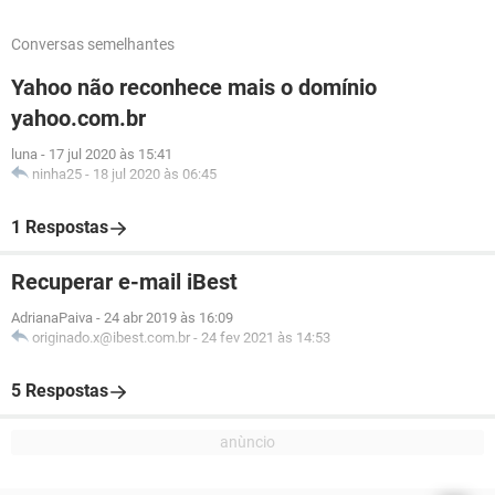
Conversas semelhantes
Yahoo não reconhece mais o domínio
yahoo.com.br
luna
-
17 jul 2020 às 15:41
ninha25
-
18 jul 2020 às 06:45
1 Respostas
Recuperar e-mail iBest
AdrianaPaiva
-
24 abr 2019 às 16:09
originado.x@ibest.com.br
-
24 fev 2021 às 14:53
5 Respostas