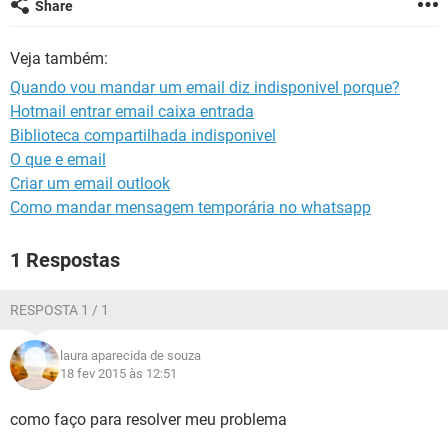
Share
GUIA DE COMPRAS
Veja também:
Quando vou mandar um email diz indisponivel porque?
Hotmail entrar email caixa entrada
Biblioteca compartilhada indisponivel
O que e email
Criar um email outlook
Como mandar mensagem temporária no whatsapp
1 Respostas
RESPOSTA 1 / 1
laura aparecida de souza
18 fev 2015 às 12:51
como faço para resolver meu problema