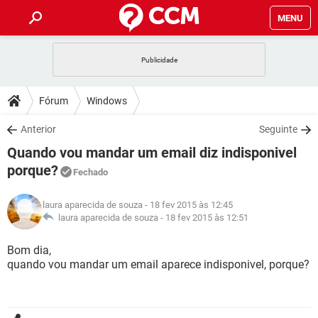
MENU
INÍCIO
JOGOS
WHATSAPP
DICAS
Fórum
Windows
CELULAR
FACEBOOK
JOGOS
WHATSAPP
DOWNLOADS
Anterior
Seguinte
OUTLOOK
EXCEL
CELULAR
FACEBOOK
Quando vou mandar um email diz indisponivel
INSTAGRAM
JOGOS
GMAIL
WHATSAPP
FÓRUM
OUTLOOK
EXCEL
porque?
Fechado
GUIA DE COMPRAS
CELULAR
FACEBOOK
INSTAGRAM
JOGOS
GMAIL
WHATSAPP
GLOSSÁRIO
OUTLOOK
EXCEL
laura aparecida de souza
- 18 fev 2015 às 12:45
GUIA DE COMPRAS
CELULAR
FACEBOOK
laura aparecida de souza -
18 fev 2015 às 12:51
INSTAGRAM
JOGOS
GMAIL
WHATSAPP
OUTLOOK
EXCEL
Bom dia,
GUIA DE COMPRAS
CELULAR
FACEBOOK
INSTAGRAM
GMAIL
quando vou mandar um email aparece indisponivel, porque?
OUTLOOK
EXCEL
GUIA DE COMPRAS
INSTAGRAM
GMAIL