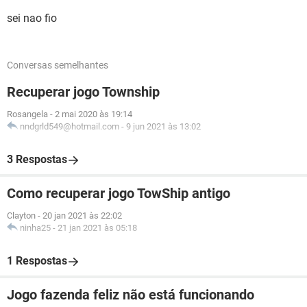
sei nao fio
Conversas semelhantes
Recuperar jogo Township
Rosangela
-
2 mai 2020 às 19:14
nndgrld549@hotmail.com
-
9 jun 2021 às 13:02
3 Respostas
Como recuperar jogo TowShip antigo
Clayton
-
20 jan 2021 às 22:02
ninha25
-
21 jan 2021 às 05:18
1 Respostas
Jogo fazenda feliz não está funcionando