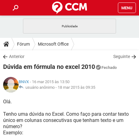
MENU
INÍCIO
JOGOS
WHATSAPP
DICAS
Fórum
Microsoft Office
CELULAR
FACEBOOK
JOGOS
WHATSAPP
DOWNLOADS
Anterior
Seguinte
OUTLOOK
EXCEL
CELULAR
FACEBOOK
Dúvida em fórmula no excel 2010
INSTAGRAM
JOGOS
GMAIL
WHATSAPP
Fechado
FÓRUM
OUTLOOK
EXCEL
GUIA DE COMPRAS
CELULAR
FACEBOOK
BNVX
- 16 mar 2015 às 13:50
INSTAGRAM
JOGOS
GMAIL
WHATSAPP
GLOSSÁRIO
usuário anônimo -
18 mar 2015 às 09:35
OUTLOOK
EXCEL
GUIA DE COMPRAS
CELULAR
FACEBOOK
INSTAGRAM
JOGOS
GMAIL
WHATSAPP
Olá.
OUTLOOK
EXCEL
GUIA DE COMPRAS
CELULAR
FACEBOOK
Tenho uma dúvida no Excel. Como faço para contar texto
INSTAGRAM
GMAIL
único em colunas consecutivas que tenham texto e um
OUTLOOK
EXCEL
GUIA DE COMPRAS
número?
INSTAGRAM
GMAIL
Exemplo: