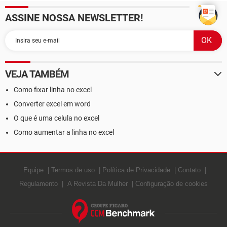
ASSINE NOSSA NEWSLETTER!
VEJA TAMBÉM
Como fixar linha no excel
Converter excel em word
O que é uma celula no excel
Como aumentar a linha no excel
Equipe
Termos de uso
Política de Privacidade
Contato
Regulamento
A Revista Da Mulher
Configuração de cookies