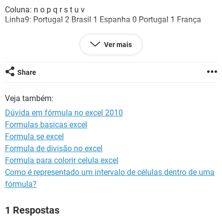
GUIA DE COMPRAS
Coluna: n o p q r s t u v
Linha9: Portugal 2 Brasil 1 Espanha 0 Portugal 1 França
etc.
Ver mais
Tenho muitas colunas assim, com várias palavras repetidas.
Eu gostava de contar, em B2, quantas vezes aparece texto
Share
único na linha 9, desprezando os números? No exemplo
acima daria 4.
Veja também:
Eu tentei esta fórmula (coluna\linha apenas como
Dúvida em fórmula no excel 2010
indicativos):
Formulas basicas excel
Formula se excel
=SOMARPRODUTO((n9:v9<>"")/CONTAR.SE(n9:v9;n9:v9&""))
Formula de divisão no excel
O que deu certo, mas infelizmente para além do texto
Formula para colorir celula excel
também inclui os números... :(
Como é representado um intervalo de células dentro de uma
fórmula?
O que devo modificar na fórmula para dar só o texto?
Muito obrigado desde já.
1 Respostas