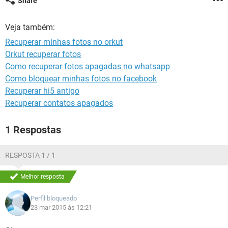
Share
GUIA DE COMPRAS
Veja também:
Recuperar minhas fotos no orkut
Orkut recuperar fotos
Como recuperar fotos apagadas no whatsapp
Como bloquear minhas fotos no facebook
Recuperar hi5 antigo
Recuperar contatos apagados
1 Respostas
RESPOSTA 1 / 1
Melhor resposta
Perfil bloqueado
23 mar 2015 às 12:21