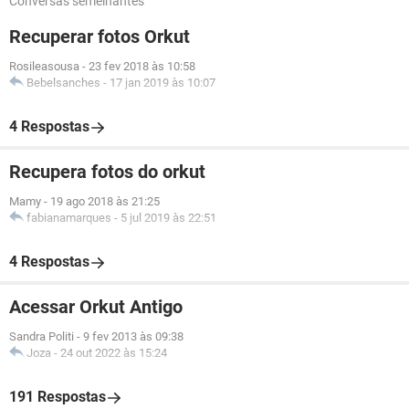
Conversas semelhantes
Recuperar fotos Orkut
Rosileasousa
-
23 fev 2018 às 10:58
Bebelsanches
-
17 jan 2019 às 10:07
4 Respostas
Recupera fotos do orkut
Mamy
-
19 ago 2018 às 21:25
fabianamarques
-
5 jul 2019 às 22:51
4 Respostas
Acessar Orkut Antigo
Sandra Politi
-
9 fev 2013 às 09:38
Joza
-
24 out 2022 às 15:24
191 Respostas