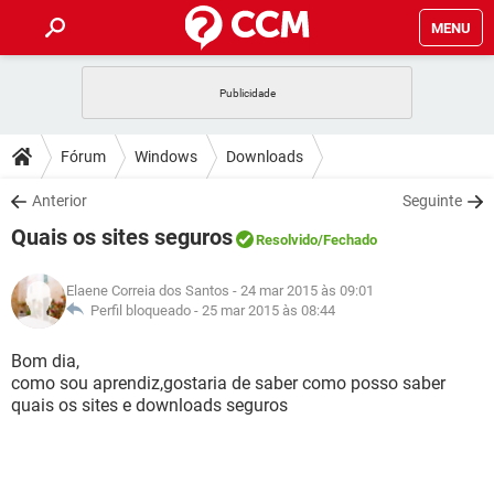
MENU
INÍCIO
JOGOS
WHATSAPP
DICAS
Fórum
Windows
Downloads
CELULAR
FACEBOOK
JOGOS
WHATSAPP
DOWNLOADS
Anterior
Seguinte
OUTLOOK
EXCEL
CELULAR
FACEBOOK
Quais os sites seguros
INSTAGRAM
JOGOS
GMAIL
WHATSAPP
Resolvido
/Fechado
FÓRUM
OUTLOOK
EXCEL
GUIA DE COMPRAS
CELULAR
FACEBOOK
Elaene Correia dos Santos
- 24 mar 2015 às 09:01
INSTAGRAM
JOGOS
GMAIL
WHATSAPP
GLOSSÁRIO
Perfil bloqueado -
25 mar 2015 às 08:44
OUTLOOK
EXCEL
GUIA DE COMPRAS
CELULAR
FACEBOOK
INSTAGRAM
JOGOS
GMAIL
WHATSAPP
Bom dia,
OUTLOOK
EXCEL
como sou aprendiz,gostaria de saber como posso saber
GUIA DE COMPRAS
CELULAR
FACEBOOK
quais os sites e downloads seguros
INSTAGRAM
GMAIL
OUTLOOK
EXCEL
GUIA DE COMPRAS
INSTAGRAM
GMAIL