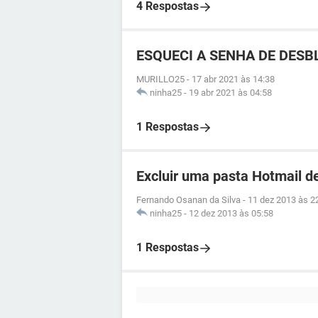
4 Respostas
ESQUECI A SENHA DE DESBL
MURILLO25
-
17 abr 2021 às 14:38
ninha25
-
19 abr 2021 às 04:58
1 Respostas
Excluir uma pasta Hotmail de
Fernando Osanan da Silva
-
11 dez 2013 às 2
ninha25
-
12 dez 2013 às 05:58
1 Respostas