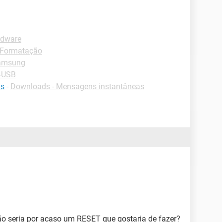
rdware
-Formatação
Samsung
 -USB
is
-
Downloads - Mensagens instantâneas
o seria por acaso um RESET que gostaria de fazer?