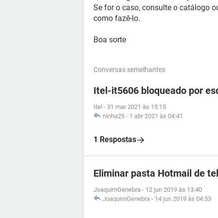
Se for o caso, consulte o catálogo o
como fazê-lo.
Boa sorte
Conversas semelhantes
Itel-it5606 bloqueado por e
Itel
-
31 mar 2021 às 15:15
ninha25
-
1 abr 2021 às 04:41
1 Respostas
Eliminar pasta Hotmail de t
JoaquimGenebra
-
12 jun 2019 às 13:40
JoaquimGenebra
-
14 jun 2019 às 04:53