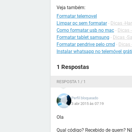
Veja também:
Formatar telemovel
Limpar pc sem formatar
-
Dicas -Ha
Como formatar usb no mac
-
Dicas 
Formatar tablet samsung
-
Dicas -
Formatar pendrive pelo cmd
-
Dicas
Instalar whatsapp no telemóvel grát
1 Respostas
RESPOSTA 1 / 1
Perfil bloqueado
3 abr 2015 às 07:19
Ola
Qual código? Recebido de quem? Nã