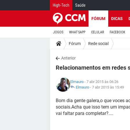
High-Tech
Saúde
FÓRUM
DICAS
JOGOS
WHATSAPP
CELULAR
FACEBOOK
Fórum
Rede social
Anterior
Relacionamentos em redes s
Elmauro
- 7 abr 2015 às 06:26
Elmauro
-
7 abr 2015 às 15:49
Bom dia gente galera,o que voces a
sociais.Acha que isso tem um impa
vai faltar para completar?....