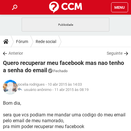
MENU
INÍCIO
JOGOS
WHATSAPP
DICAS
Fórum
Rede social
CELULAR
FACEBOOK
JOGOS
WHATSAPP
DOWNLOADS
Anterior
Seguinte
OUTLOOK
EXCEL
CELULAR
FACEBOOK
Quero recuperar meu facebook mas nao tenho
INSTAGRAM
JOGOS
GMAIL
WHATSAPP
FÓRUM
OUTLOOK
EXCEL
a senha do email
Fechado
GUIA DE COMPRAS
CELULAR
FACEBOOK
INSTAGRAM
JOGOS
GMAIL
WHATSAPP
GLOSSÁRIO
OUTLOOK
EXCEL
jocelia rodrigues
- 10 abr 2015 às 14:03
GUIA DE COMPRAS
CELULAR
FACEBOOK
usuário anônimo -
11 abr 2015 às 08:19
INSTAGRAM
JOGOS
GMAIL
WHATSAPP
OUTLOOK
EXCEL
Bom dia,
GUIA DE COMPRAS
CELULAR
FACEBOOK
INSTAGRAM
GMAIL
OUTLOOK
EXCEL
sera que vcs podiam me mandar uma codigo do meu email
GUIA DE COMPRAS
pelo email de meu namorado,
INSTAGRAM
GMAIL
pra mim poder recuperar meu facebook