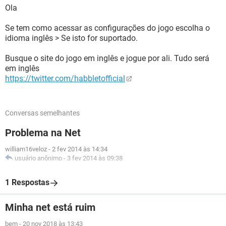
Ola
Se tem como acessar as configurações do jogo escolha o
idioma inglês > Se isto for suportado.
Busque o site do jogo em inglês e jogue por ali. Tudo será
em inglês
https://twitter.com/habbletofficial
Conversas semelhantes
Problema na Net
william16veloz
-
2 fev 2014 às 14:34
usuário anônimo
-
3 fev 2014 às 09:38
1 Respostas
Minha net está ruim
bem
-
20 nov 2018 às 13:43