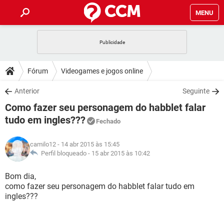
MENU
INÍCIO
JOGOS
WHATSAPP
DICAS
Fórum
Videogames e jogos online
CELULAR
FACEBOOK
JOGOS
WHATSAPP
DOWNLOADS
Anterior
Seguinte
OUTLOOK
EXCEL
CELULAR
FACEBOOK
Como fazer seu personagem do habblet falar
INSTAGRAM
JOGOS
GMAIL
WHATSAPP
FÓRUM
OUTLOOK
EXCEL
tudo em ingles???
Fechado
GUIA DE COMPRAS
CELULAR
FACEBOOK
INSTAGRAM
JOGOS
GMAIL
WHATSAPP
GLOSSÁRIO
OUTLOOK
EXCEL
camilo12
- 14 abr 2015 às 15:45
GUIA DE COMPRAS
CELULAR
FACEBOOK
Perfil bloqueado -
15 abr 2015 às 10:42
INSTAGRAM
JOGOS
GMAIL
WHATSAPP
OUTLOOK
EXCEL
Bom dia,
GUIA DE COMPRAS
CELULAR
FACEBOOK
INSTAGRAM
GMAIL
como fazer seu personagem do habblet falar tudo em
OUTLOOK
EXCEL
ingles???
GUIA DE COMPRAS
INSTAGRAM
GMAIL