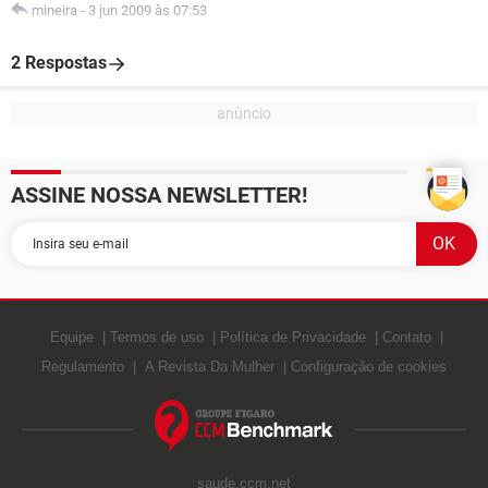
mineira
-
3 jun 2009 às 07:53
2 Respostas
ASSINE NOSSA NEWSLETTER!
Equipe
Termos de uso
Política de Privacidade
Contato
Regulamento
A Revista Da Mulher
Configuração de cookies
saude.ccm.net