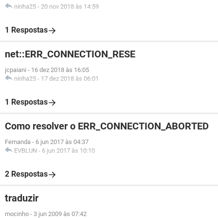
ninha25
-
20 nov 2018 às 14:59
1 Respostas
net::ERR_CONNECTION_RESE
jcpaiani
-
16 dez 2018 às 16:05
ninha25
-
17 dez 2018 às 06:01
1 Respostas
Como resolver o ERR_CONNECTION_ABORTED
Fernanda
-
6 jun 2017 às 04:37
EVBLUN
-
6 jun 2017 às 10:10
2 Respostas
traduzir
mocinho
-
3 jun 2009 às 07:42